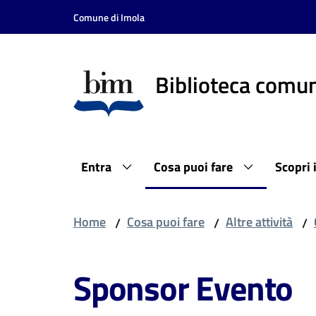
Vai al contenuto
Vai alla navigazione
Vai al footer
Comune di Imola
Biblioteca comun
Entra
Cosa puoi fare
Scopri 
Home
Cosa puoi fare
Altre attività
/
/
/
Sponsor Evento