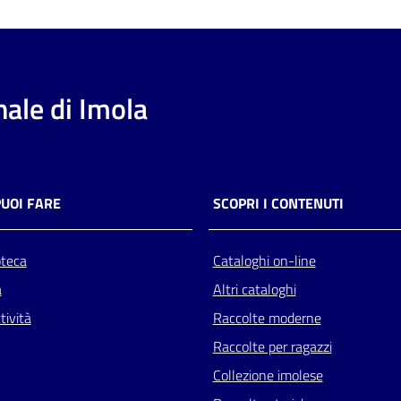
ale di Imola
PUOI FARE
SCOPRI I CONTENUTI
oteca
Cataloghi on-line
a
Altri cataloghi
tività
Raccolte moderne
Raccolte per ragazzi
Collezione imolese