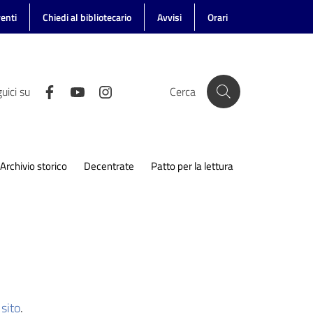
enti
Chiedi al bibliotecario
Avvisi
Orari
uici su
Cerca
Archivio storico
Decentrate
Patto per la lettura
sito
.