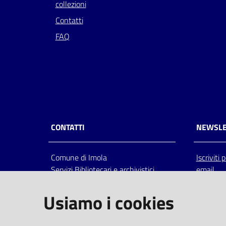
collezioni
Contatti
FAQ
CONTATTI
NEWSLE
Comune di Imola
Iscriviti
Servizi Bibliotecari e archivistici
email
Via Emilia 80, 40026 Imola (Bo),
Italia
Usiamo i cookies
centralino: tel 0542.6026.36 fax
0542.602602