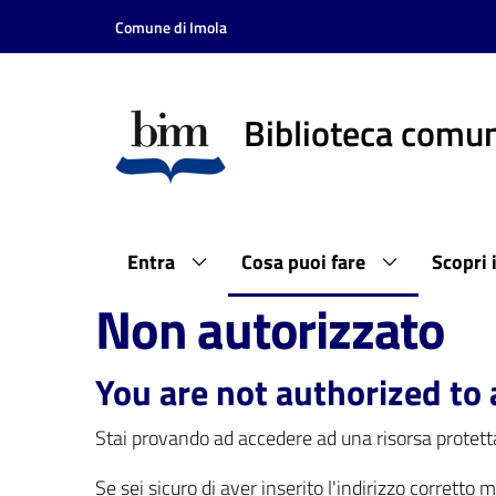
Vai al contenuto
Vai alla navigazione
Vai al footer
Comune di Imola
Biblioteca comun
Entra
Cosa puoi fare
Scopri 
Non autorizzato
You are not authorized to 
Stai provando ad accedere ad una risorsa protetta
Se sei sicuro di aver inserito l'indirizzo corretto