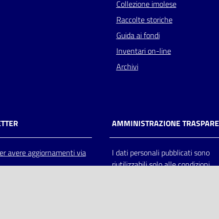
Collezione imolese
Raccolte storiche
Guida ai fondi
Inventari on-line
Archivi
TTER
AMMINISTRAZIONE TRASPAR
 per avere aggiornamenti via
I dati personali pubblicati sono
riutilizzabili solo alle condizioni
previste dalla direttiva comunitar
2003/98/CE e dal d.lgs. 36/200