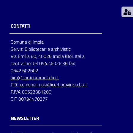
Patto
per
CONTATTI
la
lettura
Comune di Imola
Servizi Bibliotecari e archivistici
Via Emilia 80, 40026 Imola (Bo), Italia
Seguici
centralino: tel 0542.6026.36 fax
su
0542.602602
bim@comune.imola.bo.it
PEC
comune.imola@cert.provincia.bo.it
P.IVA 00523381200
C.F. 00794470377
NEWSLETTER