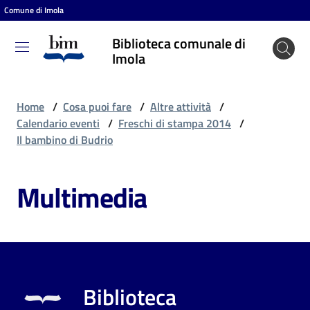
Comune di Imola
Vai al contenuto
Vai alla navigazione
Vai al footer
Biblioteca comunale di
Biblioteca
Imola
comunale
di Imola
Home
/
Cosa puoi fare
/
Altre attività
/
Calendario eventi
/
Freschi di stampa 2014
/
Il bambino di Budrio
Entra
Multimedia
Cosa
puoi
fare
Biblioteca
Scopri