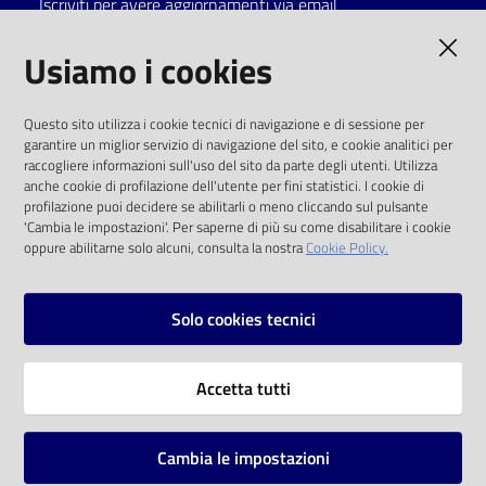
Iscriviti per avere aggiornamenti via email
Catalogo
AMMINISTRAZIONE TRASPARENTE
Usiamo i cookies
on line
I dati personali pubblicati sono riutilizzabili
Eventi
Questo sito utilizza i cookie tecnici di navigazione e di sessione per
solo alle condizioni previste dalla direttiva
garantire un miglior servizio di navigazione del sito, e cookie analitici per
comunitaria 2003/98/CE e dal d.lgs. 36/2006
raccogliere informazioni sull'uso del sito da parte degli utenti. Utilizza
Chiedi al
anche cookie di profilazione dell'utente per fini statistici. I cookie di
bibliotecario
SOCIAL
profilazione puoi decidere se abilitarli o meno cliccando sul pulsante
'Cambia le impostazioni'. Per saperne di più su come disabilitare i cookie
oppure abilitarne solo alcuni, consulta la nostra
Cookie Policy.
Avvisi
Facebook
Youtube
Instagram
Orari
Solo cookies tecnici
Vai alla pagina
Accetta tutti
Privacy
Note legali
Cambia le impostazioni