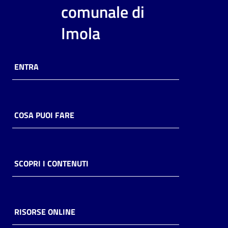
i
comunale di
contenuti
Imola
Risorse
ENTRA
online
COSA PUOI FARE
Casa
Piani
SCOPRI I CONTENUTI
Archivio
storico
RISORSE ONLINE
Decentrate