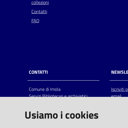
collezioni
Contatti
FAQ
CONTATTI
NEWSLE
Comune di Imola
Iscriviti
Servizi Bibliotecari e archivistici
email
Via Emilia 80, 40026 Imola (Bo),
Italia
Usiamo i cookies
centralino: tel 0542.6026.36 fax
0542.602602