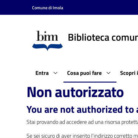
Vai al contenuto
Vai alla navigazione
Vai al footer
Comune di Imola
Biblioteca comun
Entra
Cosa puoi fare
Scopri 
Non autorizzato
You are not authorized to 
Stai provando ad accedere ad una risorsa protetta
Se sei sicuro di aver inserito l'indirizzo corretto