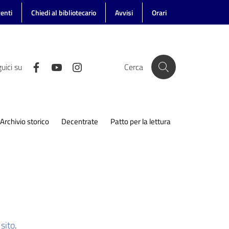
enti
Chiedi al bibliotecario
Avvisi
Orari
uici su
Cerca
Archivio storico
Decentrate
Patto per la lettura
sito
.