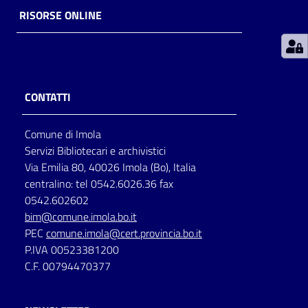
RISORSE ONLINE
Patto
per
la
lettura
CONTATTI
Comune di Imola
Seguici
Servizi Bibliotecari e archivistici
su
Via Emilia 80, 40026 Imola (Bo), Italia
centralino: tel 0542.6026.36 fax
0542.602602
bim@comune.imola.bo.it
PEC
comune.imola@cert.provincia.bo.it
P.IVA 00523381200
C.F. 00794470377