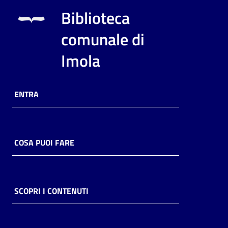
i
Biblioteca
contenuti
comunale di
Imola
Risorse
online
ENTRA
COSA PUOI FARE
Casa
Piani
Archivio
SCOPRI I CONTENUTI
storico
Decentrate