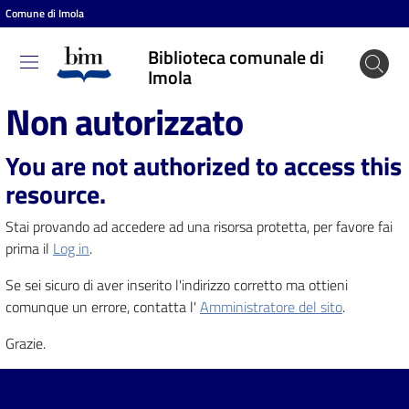
Comune di Imola
Vai al contenuto
Vai alla navigazione
Vai al footer
Biblioteca comunale di
Biblioteca
Imola
comunale
Non autorizzato
di Imola
You are not authorized to access this
resource.
Entra
Stai provando ad accedere ad una risorsa protetta, per favore fai
prima il
Log in
.
Cosa
Se sei sicuro di aver inserito l'indirizzo corretto ma ottieni
puoi
comunque un errore, contatta l'
Amministratore del sito
.
fare
Grazie.
Scopri