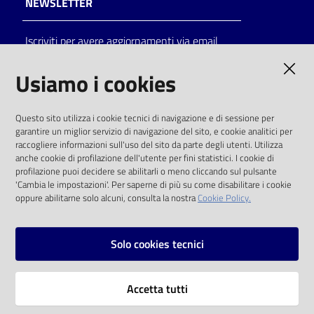
NEWSLETTER
Catalogo
Iscriviti per avere aggiornamenti via email
on line
AMMINISTRAZIONE TRASPARENTE
Usiamo i cookies
Eventi
I dati personali pubblicati sono riutilizzabili
Chiedi al
Questo sito utilizza i cookie tecnici di navigazione e di sessione per
solo alle condizioni previste dalla direttiva
bibliotecario
garantire un miglior servizio di navigazione del sito, e cookie analitici per
comunitaria 2003/98/CE e dal d.lgs. 36/2006
raccogliere informazioni sull'uso del sito da parte degli utenti. Utilizza
anche cookie di profilazione dell'utente per fini statistici. I cookie di
Avvisi
SOCIAL
profilazione puoi decidere se abilitarli o meno cliccando sul pulsante
'Cambia le impostazioni'. Per saperne di più su come disabilitare i cookie
oppure abilitarne solo alcuni, consulta la nostra
Cookie Policy.
Orari
Facebook
Youtube
Instagram
Solo cookies tecnici
Vai alla pagina
Accetta tutti
Privacy