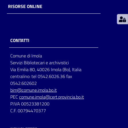
RISORSE ONLINE
Patto
per
la
lettura
CONTATTI
Comune di Imola
Seguici
Servizi Bibliotecari e archivistici
su
Via Emilia 80, 40026 Imola (Bo), Italia
centralino: tel 0542.6026.36 fax
0542.602602
bim@comune.imola.bo.it
PEC
comune.imola@cert.provincia.bo.it
P.IVA 00523381200
C.F. 00794470377