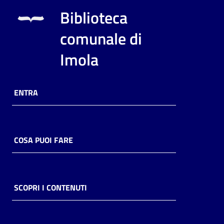
i
Biblioteca
contenuti
comunale di
Imola
Risorse
online
ENTRA
COSA PUOI FARE
Casa
Piani
Archivio
SCOPRI I CONTENUTI
storico
Decentrate