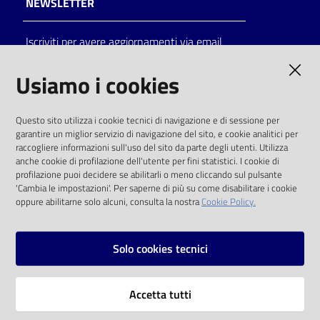
NEWSLETTER
Catalogo
Iscriviti per avere aggiornamenti via email
on line
AMMINISTRAZIONE TRASPARENTE
Usiamo i cookies
Eventi
I dati personali pubblicati sono riutilizzabili
Chiedi al
Questo sito utilizza i cookie tecnici di navigazione e di sessione per
solo alle condizioni previste dalla direttiva
bibliotecario
garantire un miglior servizio di navigazione del sito, e cookie analitici per
comunitaria 2003/98/CE e dal d.lgs. 36/2006
raccogliere informazioni sull'uso del sito da parte degli utenti. Utilizza
anche cookie di profilazione dell'utente per fini statistici. I cookie di
Avvisi
SOCIAL
profilazione puoi decidere se abilitarli o meno cliccando sul pulsante
'Cambia le impostazioni'. Per saperne di più su come disabilitare i cookie
oppure abilitarne solo alcuni, consulta la nostra
Cookie Policy.
Orari
Facebook
Youtube
Instagram
Solo cookies tecnici
Vai alla pagina
Accetta tutti
Privacy