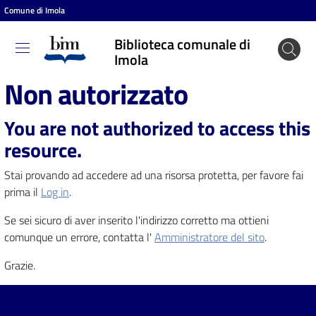
Comune di Imola
Vai al contenuto
Vai alla navigazione
Vai al footer
Biblioteca comunale di
Biblioteca
Imola
comunale
Non autorizzato
di Imola
You are not authorized to access this
resource.
Entra
Stai provando ad accedere ad una risorsa protetta, per favore fai
prima il
Log in
.
Cosa
Se sei sicuro di aver inserito l'indirizzo corretto ma ottieni
puoi
comunque un errore, contatta l'
Amministratore del sito
.
fare
Grazie.
Scopri