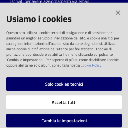
Iscriviti per avere aggiornamenti via email
Catalogo
AMMINISTRAZIONE TRASPARENTE
Usiamo i cookies
on line
I dati personali pubblicati sono riutilizzabili
Eventi
Questo sito utilizza i cookie tecnici di navigazione e di sessione per
solo alle condizioni previste dalla direttiva
garantire un miglior servizio di navigazione del sito, e cookie analitici per
comunitaria 2003/98/CE e dal d.lgs. 36/2006
raccogliere informazioni sull'uso del sito da parte degli utenti. Utilizza
Chiedi al
anche cookie di profilazione dell'utente per fini statistici. I cookie di
bibliotecario
SOCIAL
profilazione puoi decidere se abilitarli o meno cliccando sul pulsante
'Cambia le impostazioni'. Per saperne di più su come disabilitare i cookie
oppure abilitarne solo alcuni, consulta la nostra
Cookie Policy.
Avvisi
Facebook
Youtube
Instagram
Orari
Solo cookies tecnici
Vai alla pagina
Accetta tutti
Privacy
Note legali
Cambia le impostazioni