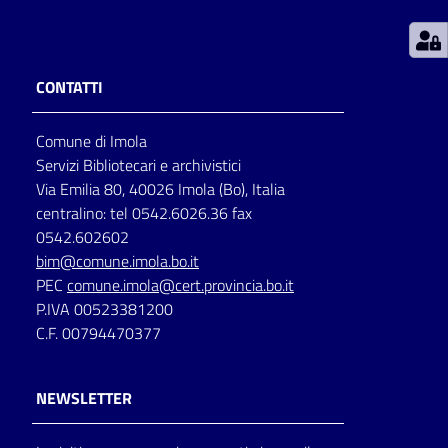
Patto
per
CONTATTI
la
lettura
Comune di Imola
Servizi Bibliotecari e archivistici
Via Emilia 80, 40026 Imola (Bo), Italia
Seguici
centralino: tel 0542.6026.36 fax
su
0542.602602
bim@comune.imola.bo.it
PEC
comune.imola@cert.provincia.bo.it
P.IVA 00523381200
C.F. 00794470377
NEWSLETTER