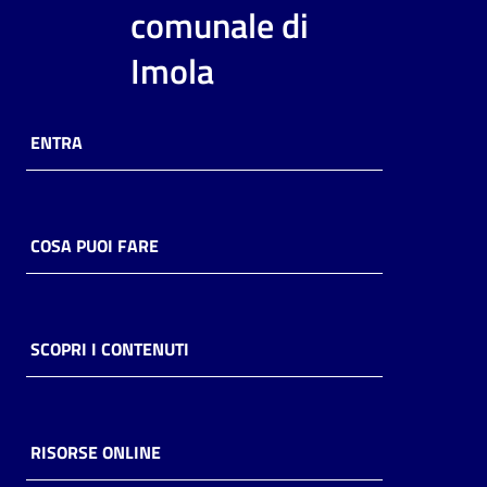
i
comunale di
contenuti
Imola
Risorse
ENTRA
online
COSA PUOI FARE
Casa
Piani
SCOPRI I CONTENUTI
Archivio
storico
RISORSE ONLINE
Decentrate