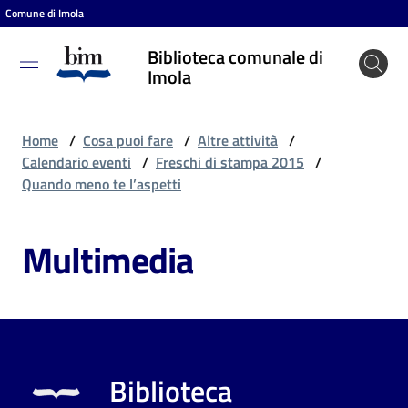
Comune di Imola
Vai al contenuto
Vai alla navigazione
Vai al footer
Biblioteca comunale di
Biblioteca
Imola
comunale
di Imola
Home
/
Cosa puoi fare
/
Altre attività
/
Calendario eventi
/
Freschi di stampa 2015
/
Quando meno te l’aspetti
Entra
Multimedia
Cosa
puoi
fare
Biblioteca
Scopri