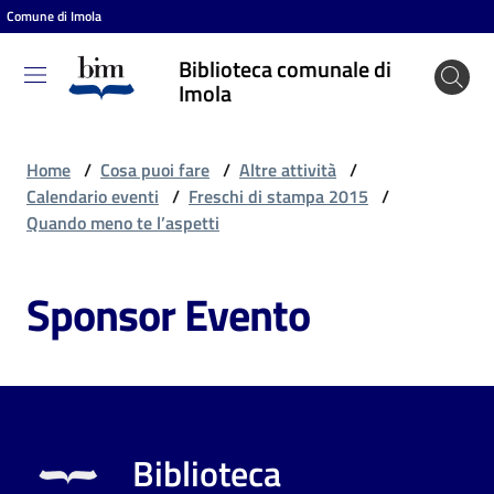
Comune di Imola
Vai al contenuto
Vai alla navigazione
Vai al footer
Biblioteca comunale di
Biblioteca
Imola
comunale
di Imola
Home
/
Cosa puoi fare
/
Altre attività
/
Calendario eventi
/
Freschi di stampa 2015
/
Quando meno te l’aspetti
Entra
Sponsor Evento
Cosa
puoi
fare
Biblioteca
Scopri