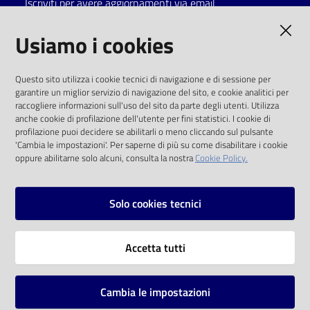
Iscriviti per avere aggiornamenti via email
Catalogo
AMMINISTRAZIONE TRASPARENTE
Usiamo i cookies
on line
I dati personali pubblicati sono riutilizzabili
Eventi
Questo sito utilizza i cookie tecnici di navigazione e di sessione per
solo alle condizioni previste dalla direttiva
garantire un miglior servizio di navigazione del sito, e cookie analitici per
comunitaria 2003/98/CE e dal d.lgs. 36/2006
raccogliere informazioni sull'uso del sito da parte degli utenti. Utilizza
Chiedi al
anche cookie di profilazione dell'utente per fini statistici. I cookie di
bibliotecario
SOCIAL
profilazione puoi decidere se abilitarli o meno cliccando sul pulsante
'Cambia le impostazioni'. Per saperne di più su come disabilitare i cookie
oppure abilitarne solo alcuni, consulta la nostra
Cookie Policy.
Avvisi
Facebook
Youtube
Instagram
Orari
Solo cookies tecnici
Vai alla pagina
Accetta tutti
Privacy
Note legali
Cambia le impostazioni