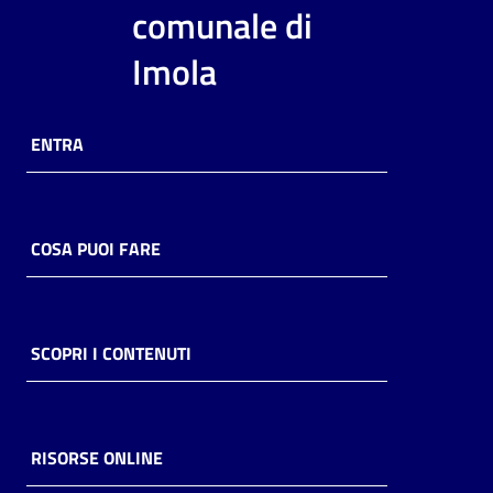
i
comunale di
contenuti
Imola
Risorse
ENTRA
online
COSA PUOI FARE
Casa
Piani
SCOPRI I CONTENUTI
Archivio
storico
RISORSE ONLINE
Decentrate