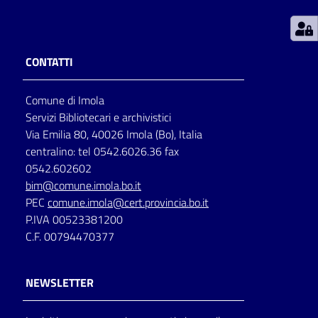
Patto
per
CONTATTI
la
lettura
Comune di Imola
Servizi Bibliotecari e archivistici
Via Emilia 80, 40026 Imola (Bo), Italia
Seguici
centralino: tel 0542.6026.36 fax
su
0542.602602
bim@comune.imola.bo.it
PEC
comune.imola@cert.provincia.bo.it
P.IVA 00523381200
C.F. 00794470377
NEWSLETTER