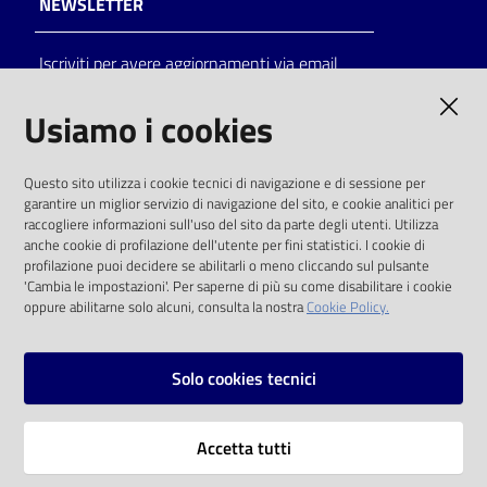
NEWSLETTER
Catalogo
Iscriviti per avere aggiornamenti via email
on line
AMMINISTRAZIONE TRASPARENTE
Usiamo i cookies
Eventi
I dati personali pubblicati sono riutilizzabili
Chiedi al
Questo sito utilizza i cookie tecnici di navigazione e di sessione per
solo alle condizioni previste dalla direttiva
bibliotecario
garantire un miglior servizio di navigazione del sito, e cookie analitici per
comunitaria 2003/98/CE e dal d.lgs. 36/2006
raccogliere informazioni sull'uso del sito da parte degli utenti. Utilizza
anche cookie di profilazione dell'utente per fini statistici. I cookie di
Avvisi
SOCIAL
profilazione puoi decidere se abilitarli o meno cliccando sul pulsante
'Cambia le impostazioni'. Per saperne di più su come disabilitare i cookie
oppure abilitarne solo alcuni, consulta la nostra
Cookie Policy.
Orari
Facebook
Youtube
Instagram
Solo cookies tecnici
Vai alla pagina
Accetta tutti
Privacy