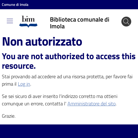
Comune di Imola
Vai al contenuto
Vai alla navigazione
Vai al footer
Biblioteca comunale di
Biblioteca
Imola
comunale
Non autorizzato
di Imola
You are not authorized to access this
resource.
Entra
Stai provando ad accedere ad una risorsa protetta, per favore fai
prima il
Log in
.
Cosa
Se sei sicuro di aver inserito l'indirizzo corretto ma ottieni
puoi
comunque un errore, contatta l'
Amministratore del sito
.
fare
Grazie.
Scopri