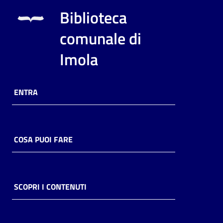
i
Biblioteca
contenuti
comunale di
Imola
Risorse
online
ENTRA
COSA PUOI FARE
Casa
Piani
Archivio
SCOPRI I CONTENUTI
storico
Decentrate