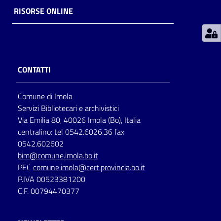
RISORSE ONLINE
Patto
per
la
lettura
CONTATTI
Comune di Imola
Seguici
Servizi Bibliotecari e archivistici
su
Via Emilia 80, 40026 Imola (Bo), Italia
centralino: tel 0542.6026.36 fax
0542.602602
bim@comune.imola.bo.it
PEC
comune.imola@cert.provincia.bo.it
P.IVA 00523381200
C.F. 00794470377