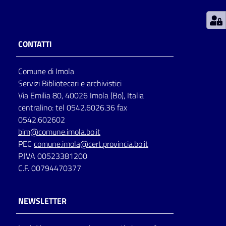
Patto
per
CONTATTI
la
lettura
Comune di Imola
Servizi Bibliotecari e archivistici
Via Emilia 80, 40026 Imola (Bo), Italia
Seguici
centralino: tel 0542.6026.36 fax
su
0542.602602
bim@comune.imola.bo.it
PEC
comune.imola@cert.provincia.bo.it
P.IVA 00523381200
C.F. 00794470377
NEWSLETTER