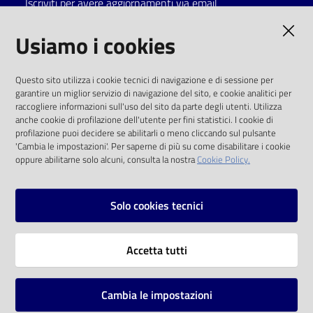
Iscriviti per avere aggiornamenti via email
Catalogo
AMMINISTRAZIONE TRASPARENTE
Usiamo i cookies
on line
I dati personali pubblicati sono riutilizzabili
Eventi
Questo sito utilizza i cookie tecnici di navigazione e di sessione per
solo alle condizioni previste dalla direttiva
garantire un miglior servizio di navigazione del sito, e cookie analitici per
comunitaria 2003/98/CE e dal d.lgs. 36/2006
raccogliere informazioni sull'uso del sito da parte degli utenti. Utilizza
Chiedi al
anche cookie di profilazione dell'utente per fini statistici. I cookie di
bibliotecario
SOCIAL
profilazione puoi decidere se abilitarli o meno cliccando sul pulsante
'Cambia le impostazioni'. Per saperne di più su come disabilitare i cookie
oppure abilitarne solo alcuni, consulta la nostra
Cookie Policy.
Avvisi
Facebook
Youtube
Instagram
Orari
Solo cookies tecnici
Vai alla pagina
Accetta tutti
Privacy
Note legali
Cambia le impostazioni