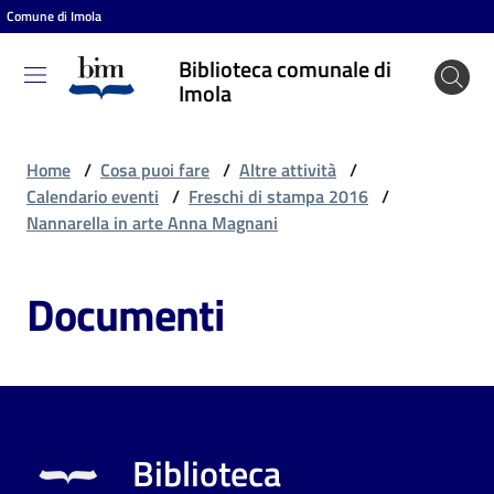
Comune di Imola
Vai al contenuto
Vai alla navigazione
Vai al footer
Biblioteca comunale di
Biblioteca
Imola
comunale
di Imola
Home
/
Cosa puoi fare
/
Altre attività
/
Calendario eventi
/
Freschi di stampa 2016
/
Nannarella in arte Anna Magnani
Entra
Documenti
Cosa
puoi
fare
Biblioteca
Scopri