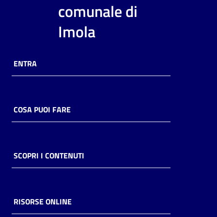
i
comunale di
contenuti
Imola
Risorse
ENTRA
online
COSA PUOI FARE
Casa
Piani
SCOPRI I CONTENUTI
Archivio
storico
RISORSE ONLINE
Decentrate