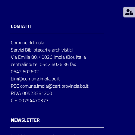
Patto
per
CONTATTI
la
lettura
Comune di Imola
Servizi Bibliotecari e archivistici
Via Emilia 80, 40026 Imola (Bo), Italia
Seguici
centralino: tel 0542.6026.36 fax
su
0542.602602
bim@comune.imola.bo.it
PEC
comune.imola@cert.provincia.bo.it
P.IVA 00523381200
C.F. 00794470377
NEWSLETTER