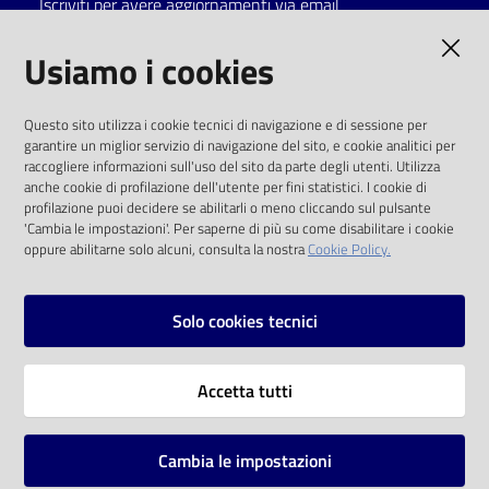
Iscriviti per avere aggiornamenti via email
Catalogo
AMMINISTRAZIONE TRASPARENTE
Usiamo i cookies
on line
I dati personali pubblicati sono riutilizzabili
Eventi
Questo sito utilizza i cookie tecnici di navigazione e di sessione per
solo alle condizioni previste dalla direttiva
garantire un miglior servizio di navigazione del sito, e cookie analitici per
comunitaria 2003/98/CE e dal d.lgs. 36/2006
raccogliere informazioni sull'uso del sito da parte degli utenti. Utilizza
Chiedi al
anche cookie di profilazione dell'utente per fini statistici. I cookie di
bibliotecario
SOCIAL
profilazione puoi decidere se abilitarli o meno cliccando sul pulsante
'Cambia le impostazioni'. Per saperne di più su come disabilitare i cookie
oppure abilitarne solo alcuni, consulta la nostra
Cookie Policy.
Avvisi
Facebook
Youtube
Instagram
Orari
Solo cookies tecnici
Vai alla pagina
Accetta tutti
Privacy
Note legali
Cambia le impostazioni