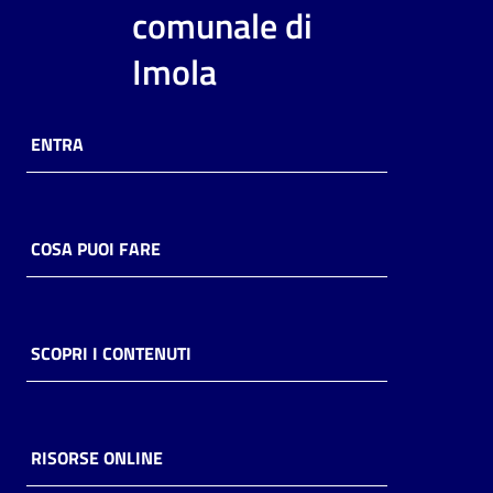
i
comunale di
contenuti
Imola
Risorse
ENTRA
online
COSA PUOI FARE
Casa
Piani
SCOPRI I CONTENUTI
Archivio
storico
RISORSE ONLINE
Decentrate