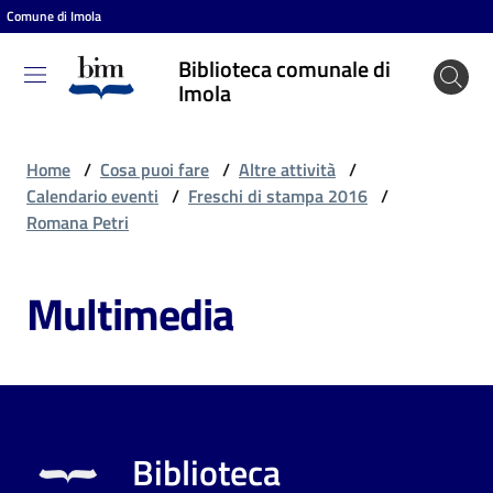
Comune di Imola
Vai al contenuto
Vai alla navigazione
Vai al footer
Biblioteca comunale di
Biblioteca
Imola
comunale
di Imola
Home
/
Cosa puoi fare
/
Altre attività
/
Calendario eventi
/
Freschi di stampa 2016
/
Romana Petri
Entra
Multimedia
Cosa
puoi
fare
Biblioteca
Scopri