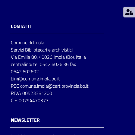
Patto
per
CONTATTI
la
lettura
Comune di Imola
Servizi Bibliotecari e archivistici
Via Emilia 80, 40026 Imola (Bo), Italia
Seguici
centralino: tel 0542.6026.36 fax
su
0542.602602
bim@comune.imola.bo.it
PEC
comune.imola@cert.provincia.bo.it
P.IVA 00523381200
C.F. 00794470377
NEWSLETTER