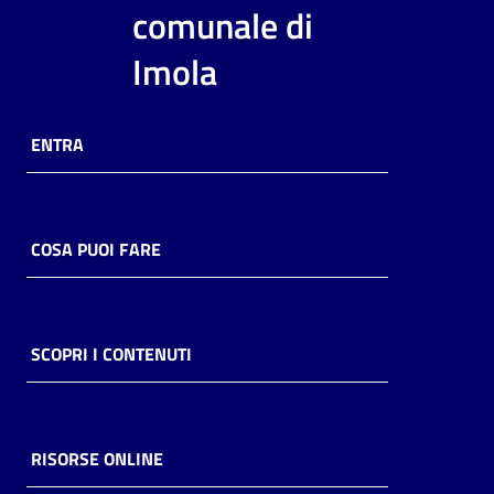
i
comunale di
contenuti
Imola
Risorse
ENTRA
online
COSA PUOI FARE
Casa
Piani
SCOPRI I CONTENUTI
Archivio
storico
RISORSE ONLINE
Decentrate