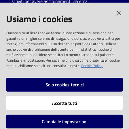
Iscriviti per avere aggiornamenti via email
Catalogo
AMMINISTRAZIONE TRASPARENTE
Usiamo i cookies
on line
I dati personali pubblicati sono riutilizzabili
Eventi
Questo sito utilizza i cookie tecnici di navigazione e di sessione per
solo alle condizioni previste dalla direttiva
garantire un miglior servizio di navigazione del sito, e cookie analitici per
comunitaria 2003/98/CE e dal d.lgs. 36/2006
raccogliere informazioni sull'uso del sito da parte degli utenti. Utilizza
Chiedi al
anche cookie di profilazione dell'utente per fini statistici. I cookie di
bibliotecario
SOCIAL
profilazione puoi decidere se abilitarli o meno cliccando sul pulsante
'Cambia le impostazioni'. Per saperne di più su come disabilitare i cookie
oppure abilitarne solo alcuni, consulta la nostra
Cookie Policy.
Avvisi
Facebook
Youtube
Instagram
Orari
Solo cookies tecnici
Vai alla pagina
Accetta tutti
Privacy
Note legali
Cambia le impostazioni