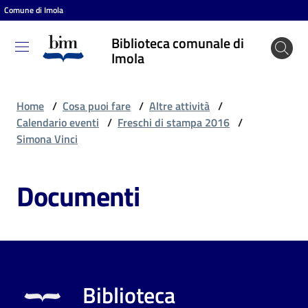
Comune di Imola
Vai al contenuto
Vai alla navigazione
Vai al footer
Biblioteca comunale di
Biblioteca
Imola
comunale
di Imola
Home
/
Cosa puoi fare
/
Altre attività
/
Calendario eventi
/
Freschi di stampa 2016
/
Simona Vinci
Entra
Documenti
Cosa
puoi
fare
Biblioteca
Scopri