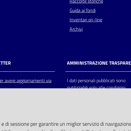
Raccolte storiche
Guida ai fondi
Inventari on-line
Archivi
TTER
AMMINISTRAZIONE TRASPAR
 per avere aggiornamenti via
I dati personali pubblicati sono
riutilizzabili solo alle condizioni
previste dalla direttiva comunitar
2003/98/CE e dal d.lgs. 36/200
 e di sessione per garantire un miglior servizio di navigazione 