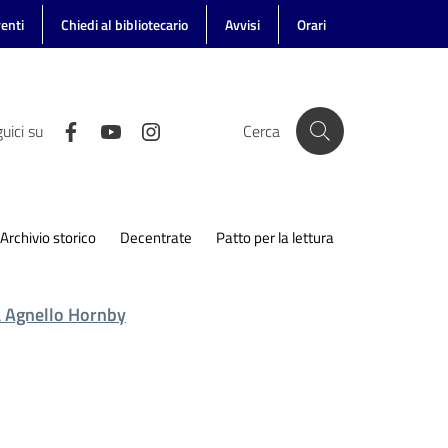
enti
Chiedi al bibliotecario
Avvisi
Orari
uici su
Cerca
Archivio storico
Decentrate
Patto per la lettura
 Agnello Hornby