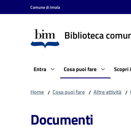
Vai al contenuto
Vai alla navigazione
Vai al footer
Comune di Imola
Biblioteca comun
Entra
Cosa puoi fare
Scopri 
Home
Cosa puoi fare
Altre attività
/
/
/
Documenti