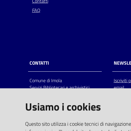
Contatti
FAQ
CONTATTI
NEWSLE
Comune di Imola
Iscriviti
Servizi Bibliotecari e archivistici
email
Via Emilia 80, 40026 Imola (Bo),
Italia
Usiamo i cookies
centralino: tel 0542.6026.36 fax
0542.602602
bim@comune.imola.bo.it
Questo sito utilizza i cookie tecnici di navigazione
PEC