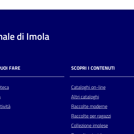
ale di Imola
PUOI FARE
SCOPRI I CONTENUTI
oteca
Cataloghi on-line
a
Altri cataloghi
tività
Raccolte moderne
Raccolte per ragazzi
Collezione imolese