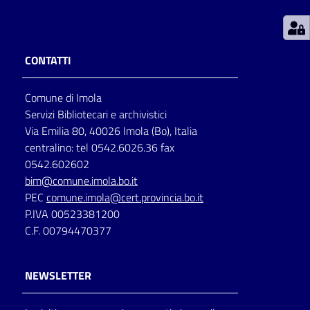
Patto
per
CONTATTI
la
lettura
Comune di Imola
Servizi Bibliotecari e archivistici
Via Emilia 80, 40026 Imola (Bo), Italia
Seguici
centralino: tel 0542.6026.36 fax
su
0542.602602
bim@comune.imola.bo.it
PEC
comune.imola@cert.provincia.bo.it
P.IVA 00523381200
C.F. 00794470377
NEWSLETTER