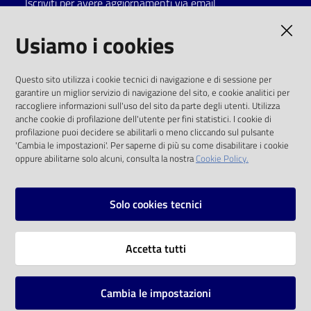
Iscriviti per avere aggiornamenti via email
Catalogo
AMMINISTRAZIONE TRASPARENTE
Usiamo i cookies
on line
I dati personali pubblicati sono riutilizzabili
Eventi
Questo sito utilizza i cookie tecnici di navigazione e di sessione per
solo alle condizioni previste dalla direttiva
garantire un miglior servizio di navigazione del sito, e cookie analitici per
comunitaria 2003/98/CE e dal d.lgs. 36/2006
raccogliere informazioni sull'uso del sito da parte degli utenti. Utilizza
Chiedi al
anche cookie di profilazione dell'utente per fini statistici. I cookie di
bibliotecario
SOCIAL
profilazione puoi decidere se abilitarli o meno cliccando sul pulsante
'Cambia le impostazioni'. Per saperne di più su come disabilitare i cookie
oppure abilitarne solo alcuni, consulta la nostra
Cookie Policy.
Avvisi
Facebook
Youtube
Instagram
Orari
Solo cookies tecnici
Vai alla pagina
Accetta tutti
Privacy
Note legali
Cambia le impostazioni