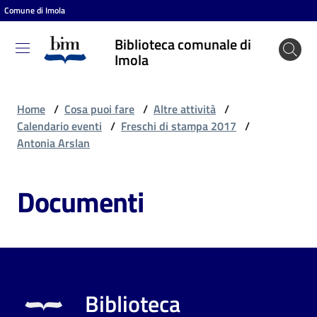
Comune di Imola
Vai al contenuto
Vai alla navigazione
Vai al footer
Biblioteca comunale di
Biblioteca
Imola
comunale
di Imola
Home
/
Cosa puoi fare
/
Altre attività
/
Calendario eventi
/
Freschi di stampa 2017
/
Antonia Arslan
Entra
Documenti
Cosa
puoi
fare
Biblioteca
Scopri