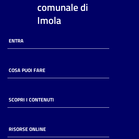
i
comunale di
contenuti
Imola
Risorse
ENTRA
online
COSA PUOI FARE
Casa
Piani
SCOPRI I CONTENUTI
Archivio
storico
RISORSE ONLINE
Decentrate