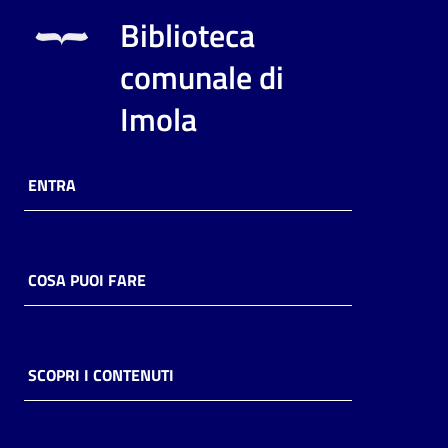
i
Biblioteca
contenuti
comunale di
Imola
Risorse
online
ENTRA
COSA PUOI FARE
Casa
Piani
Archivio
SCOPRI I CONTENUTI
storico
Decentrate