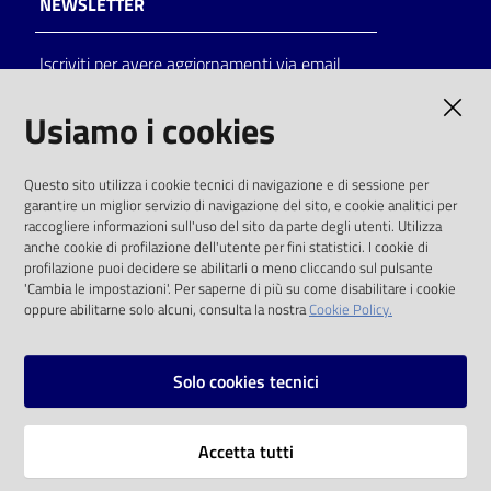
NEWSLETTER
Catalogo
Iscriviti per avere aggiornamenti via email
on line
AMMINISTRAZIONE TRASPARENTE
Usiamo i cookies
Eventi
I dati personali pubblicati sono riutilizzabili
Chiedi al
Questo sito utilizza i cookie tecnici di navigazione e di sessione per
solo alle condizioni previste dalla direttiva
bibliotecario
garantire un miglior servizio di navigazione del sito, e cookie analitici per
comunitaria 2003/98/CE e dal d.lgs. 36/2006
raccogliere informazioni sull'uso del sito da parte degli utenti. Utilizza
anche cookie di profilazione dell'utente per fini statistici. I cookie di
Avvisi
SOCIAL
profilazione puoi decidere se abilitarli o meno cliccando sul pulsante
'Cambia le impostazioni'. Per saperne di più su come disabilitare i cookie
oppure abilitarne solo alcuni, consulta la nostra
Cookie Policy.
Orari
Facebook
Youtube
Instagram
Solo cookies tecnici
Vai alla pagina
Accetta tutti
Privacy