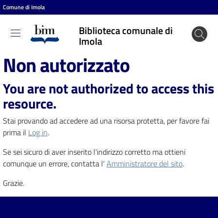
Comune di Imola
Vai al contenuto
Vai alla navigazione
Vai al footer
Biblioteca comunale di
Biblioteca
Imola
comunale
Non autorizzato
di Imola
You are not authorized to access this
resource.
Entra
Stai provando ad accedere ad una risorsa protetta, per favore fai
prima il
Log in
.
Cosa
Se sei sicuro di aver inserito l'indirizzo corretto ma ottieni
puoi
comunque un errore, contatta l'
Amministratore del sito
.
fare
Grazie.
Scopri