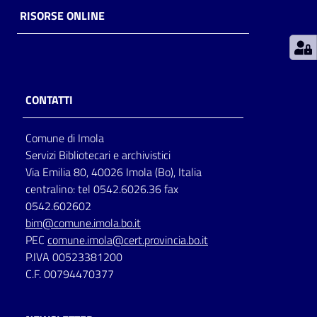
RISORSE ONLINE
Patto
per
la
lettura
CONTATTI
Comune di Imola
Seguici
Servizi Bibliotecari e archivistici
su
Via Emilia 80, 40026 Imola (Bo), Italia
centralino: tel 0542.6026.36 fax
0542.602602
bim@comune.imola.bo.it
PEC
comune.imola@cert.provincia.bo.it
P.IVA 00523381200
C.F. 00794470377