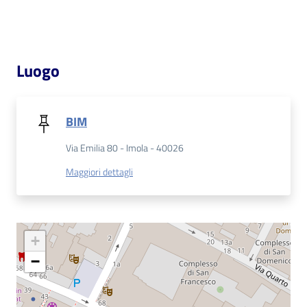
Catalogo
on line
Luogo
Eventi
Chiedi al
BIM
bibliotecario
Via Emilia 80 - Imola - 40026
Avvisi
Maggiori dettagli
Orari
+
−