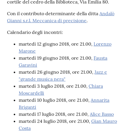
cortile del cedro della Biblioteca, Via Emilia 80.
Con il contributo determinante della ditta
Andalò
Patto
Gianni s.r.l. Meccanica di precisione
.
per
la
Calendario degli incontri:
lettura
martedì 12 giugno 2018, ore 21.00,
Lorenzo
Marone
martedì 19 giugno 2018, ore 21.00,
Fausta
Seguici
Garavini
su
martedì 26 giugno 2018, ore 21.00,
Jazz e
"grande musica nera"
martedì 3 luglio 2018, ore 21.00,
Chiara
Moscardelli
martedì 10 luglio 2018, ore 21.00,
Annarita
Briganti
martedì 17 luglio 2018, ore 21.00,
Alice Basso
martedì 24 luglio 2018, ore 21.00,
Gian Mauro
Costa