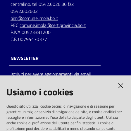
centralino: tel 0542.6026.36 fax
0542.602602
bim@comune.imola.bo.it
PEC
comune.imola@cert.provincia.bo.it
P.IVA 00523381200
C.F. 00794470377
NEWSLETTER
Iscriviti per avere aggiornamenti via email
AMMINISTRAZIONE TRASPARENTE
Usiamo i cookies
I dati personali pubblicati sono riutilizzabili
Questo sito utilizza i cookie tecnici di navigazione e di sessione per
solo alle condizioni previste dalla direttiva
garantire un miglior servizio di navigazione del sito, e cookie analitici per
comunitaria 2003/98/CE e dal d.lgs. 36/2006
raccogliere informazioni sull'uso del sito da parte degli utenti. Utilizza
anche cookie di profilazione dell'utente per fini statistici. I cookie di
SOCIAL
profilazione puoi decidere se abilitarli o meno cliccando sul pulsante