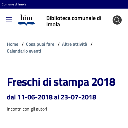
Comune di Imola
Vai al contenuto
Vai alla navigazione
Vai al footer
Biblioteca comunale di
Biblioteca
Imola
comunale
di Imola
Home
/
Cosa puoi fare
/
Altre attività
/
Calendario eventi
Entra
Freschi di stampa 2018
Salta al contenuto
Cosa
puoi
dal 11-06-2018 al 23-07-2018
fare
Incontri con gli autori
Scopri