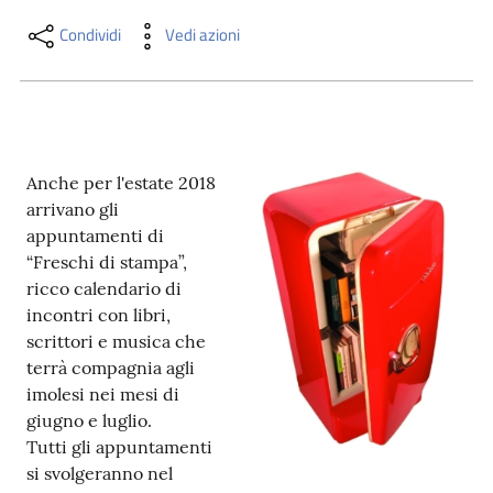
i
contenuti
Condividi
Vedi azioni
Risorse
online
Anche per l'estate 2018
arrivano gli
appuntamenti di
“Freschi di stampa”,
ricco calendario di
incontri con libri,
Casa
scrittori e musica che
Piani
terrà compagnia agli
imolesi nei mesi di
Archivio
giugno e luglio.
storico
Tutti gli appuntamenti
si svolgeranno nel
Decentrate