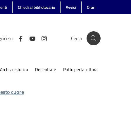
enti
Chiedi al bibliotecario
Avvisi
Orari
uici su
Cerca
Archivio storico
Decentrate
Patto per la lettura
uesto cuore