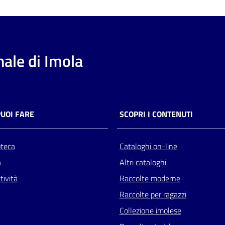
ale di Imola
PUOI FARE
SCOPRI I CONTENUTI
oteca
Cataloghi on-line
a
Altri cataloghi
tività
Raccolte moderne
Raccolte per ragazzi
Collezione imolese