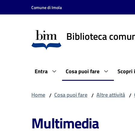
Vai al contenuto
Vai alla navigazione
Vai al footer
Comune di Imola
Biblioteca comun
Entra
Cosa puoi fare
Scopri 
Home
Cosa puoi fare
Altre attività
/
/
/
Multimedia