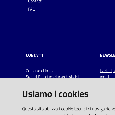
Contatti
FAQ
CONTATTI
NEWSLE
Comune di Imola
Iscriviti
Servizi Bibliotecari e archivistici
email
Via Emilia 80, 40026 Imola (Bo),
Italia
Usiamo i cookies
centralino: tel 0542.6026.36 fax
0542.602602
bim@comune.imola.bo.it
Questo sito utilizza i cookie tecnici di navigazione
PEC