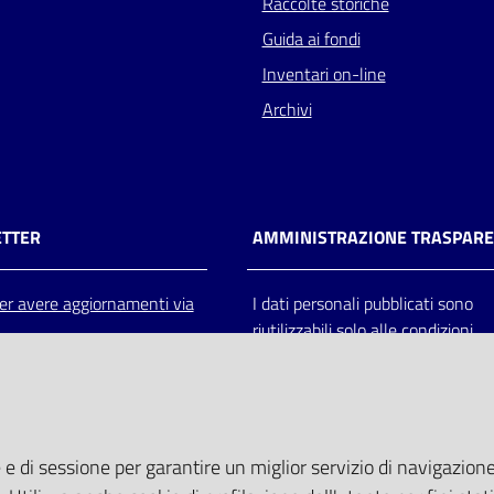
Raccolte storiche
Guida ai fondi
Inventari on-line
Archivi
TTER
AMMINISTRAZIONE TRASPAR
 per avere aggiornamenti via
I dati personali pubblicati sono
riutilizzabili solo alle condizioni
previste dalla direttiva comunitar
2003/98/CE e dal d.lgs. 36/200
 e di sessione per garantire un miglior servizio di navigazione 