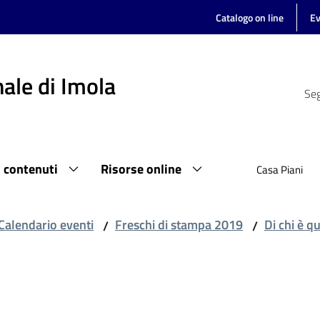
Catalogo on line
Ev
ale di Imola
Seg
i contenuti
Risorse online
Casa Piani
Calendario eventi
Freschi di stampa 2019
Di chi è q
/
/