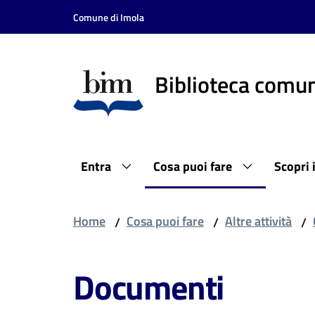
Vai al contenuto
Vai alla navigazione
Vai al footer
Comune di Imola
Biblioteca comun
Entra
Cosa puoi fare
Scopri 
Home
Cosa puoi fare
Altre attività
/
/
/
Documenti