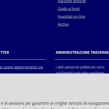
Raccolte storiche
Guida ai fondi
Inventari on-line
Archivi
TTER
AMMINISTRAZIONE TRASPAR
 per avere aggiornamenti via
I dati personali pubblicati sono
riutilizzabili solo alle condizioni
previste dalla direttiva comunitar
2003/98/CE e dal d.lgs. 36/200
 e di sessione per garantire un miglior servizio di navigazione 