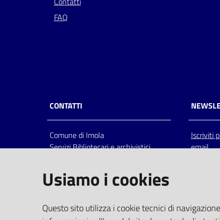
Contatti
FAQ
CONTATTI
NEWSLE
Comune di Imola
Iscriviti
Servizi Bibliotecari e archivistici
email
Via Emilia 80, 40026 Imola (Bo),
Italia
Usiamo i cookies
centralino: tel 0542.6026.36 fax
0542.602602
bim@comune.imola.bo.it
Questo sito utilizza i cookie tecnici di navigazione
PEC