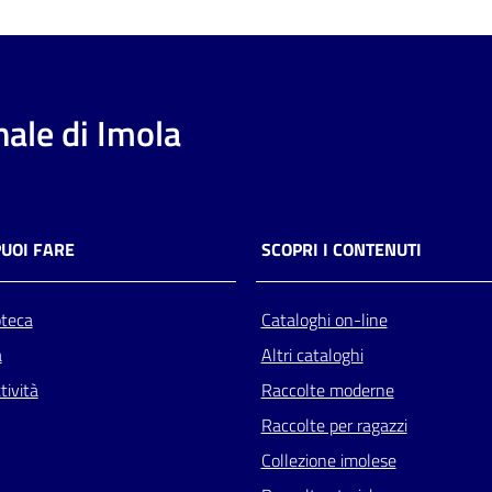
ale di Imola
PUOI FARE
SCOPRI I CONTENUTI
oteca
Cataloghi on-line
a
Altri cataloghi
tività
Raccolte moderne
Raccolte per ragazzi
Collezione imolese