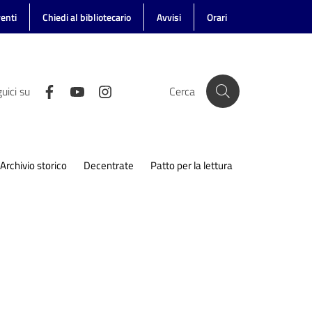
enti
Chiedi al bibliotecario
Avvisi
Orari
uici su
Cerca
Archivio storico
Decentrate
Patto per la lettura