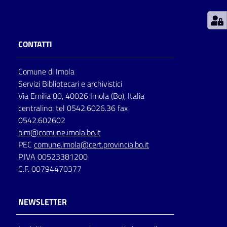
Patto
per
CONTATTI
la
lettura
Comune di Imola
Servizi Bibliotecari e archivistici
Via Emilia 80, 40026 Imola (Bo), Italia
Seguici
centralino: tel 0542.6026.36 fax
su
0542.602602
bim@comune.imola.bo.it
PEC
comune.imola@cert.provincia.bo.it
P.IVA 00523381200
C.F. 00794470377
NEWSLETTER