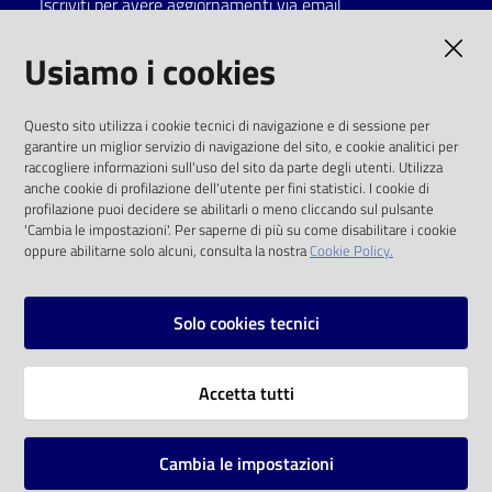
Iscriviti per avere aggiornamenti via email
Catalogo
AMMINISTRAZIONE TRASPARENTE
Usiamo i cookies
on line
I dati personali pubblicati sono riutilizzabili
Eventi
Questo sito utilizza i cookie tecnici di navigazione e di sessione per
solo alle condizioni previste dalla direttiva
garantire un miglior servizio di navigazione del sito, e cookie analitici per
comunitaria 2003/98/CE e dal d.lgs. 36/2006
raccogliere informazioni sull'uso del sito da parte degli utenti. Utilizza
Chiedi al
anche cookie di profilazione dell'utente per fini statistici. I cookie di
bibliotecario
SOCIAL
profilazione puoi decidere se abilitarli o meno cliccando sul pulsante
'Cambia le impostazioni'. Per saperne di più su come disabilitare i cookie
oppure abilitarne solo alcuni, consulta la nostra
Cookie Policy.
Avvisi
Facebook
Youtube
Instagram
Orari
Solo cookies tecnici
Vai alla pagina
Accetta tutti
Privacy
Note legali
Cambia le impostazioni