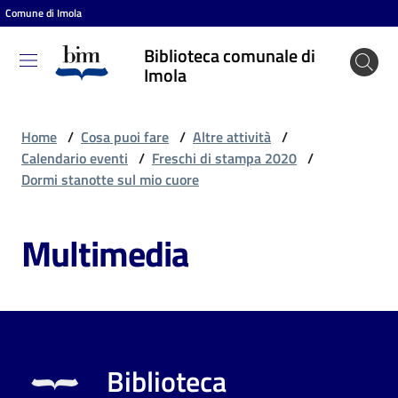
Comune di Imola
Vai al contenuto
Vai alla navigazione
Vai al footer
Biblioteca comunale di
Biblioteca
Imola
comunale
di Imola
Home
/
Cosa puoi fare
/
Altre attività
/
Calendario eventi
/
Freschi di stampa 2020
/
Dormi stanotte sul mio cuore
Entra
Multimedia
Cosa
puoi
fare
Biblioteca
Scopri