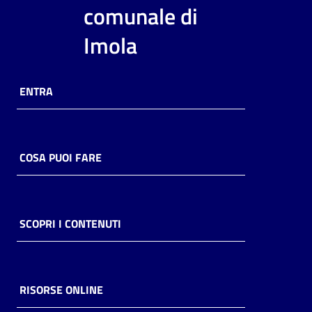
i
comunale di
contenuti
Imola
Risorse
ENTRA
online
COSA PUOI FARE
Casa
Piani
SCOPRI I CONTENUTI
Archivio
storico
RISORSE ONLINE
Decentrate