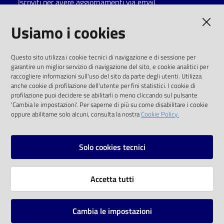
Iscriviti per avere aggiornamenti via email
Catalogo
AMMINISTRAZIONE TRASPARENTE
Usiamo i cookies
on line
I dati personali pubblicati sono riutilizzabili
Eventi
Questo sito utilizza i cookie tecnici di navigazione e di sessione per
solo alle condizioni previste dalla direttiva
garantire un miglior servizio di navigazione del sito, e cookie analitici per
comunitaria 2003/98/CE e dal d.lgs. 36/2006
raccogliere informazioni sull'uso del sito da parte degli utenti. Utilizza
Chiedi al
anche cookie di profilazione dell'utente per fini statistici. I cookie di
bibliotecario
SOCIAL
profilazione puoi decidere se abilitarli o meno cliccando sul pulsante
'Cambia le impostazioni'. Per saperne di più su come disabilitare i cookie
oppure abilitarne solo alcuni, consulta la nostra
Cookie Policy.
Avvisi
Facebook
Youtube
Instagram
Orari
Solo cookies tecnici
Vai alla pagina
Accetta tutti
Privacy
Note legali
Cambia le impostazioni