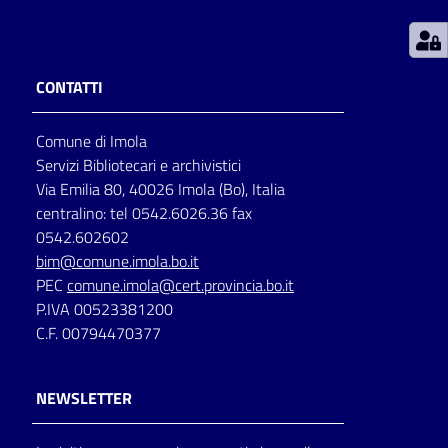
Patto
per
CONTATTI
la
lettura
Comune di Imola
Servizi Bibliotecari e archivistici
Via Emilia 80, 40026 Imola (Bo), Italia
Seguici
centralino: tel 0542.6026.36 fax
su
0542.602602
bim@comune.imola.bo.it
PEC
comune.imola@cert.provincia.bo.it
P.IVA 00523381200
C.F. 00794470377
NEWSLETTER