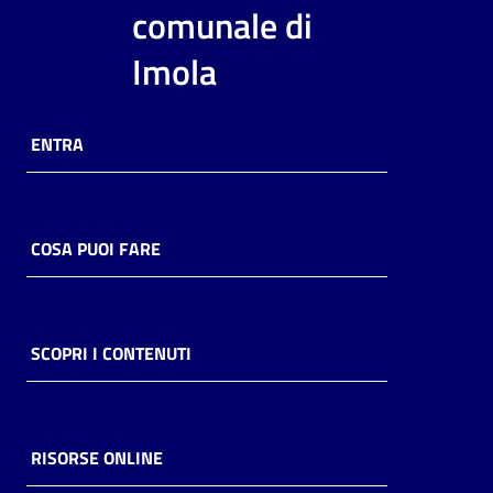
i
comunale di
contenuti
Imola
Risorse
ENTRA
online
COSA PUOI FARE
Casa
Piani
SCOPRI I CONTENUTI
Archivio
storico
RISORSE ONLINE
Decentrate