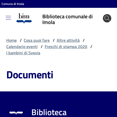
Comune di Imola
Vai al contenuto
Vai alla navigazione
Vai al footer
Biblioteca comunale di
Biblioteca
Imola
comunale
di Imola
Home
/
Cosa puoi fare
/
Altre attività
/
Calendario eventi
/
Freschi di stampa 2020
/
I bambini di Svevia
Entra
Documenti
Cosa
puoi
fare
Biblioteca
Scopri