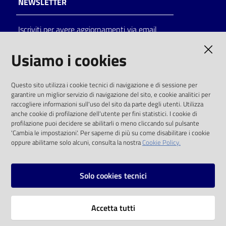
NEWSLETTER
Catalogo
Iscriviti per avere aggiornamenti via email
on line
AMMINISTRAZIONE TRASPARENTE
Usiamo i cookies
Eventi
I dati personali pubblicati sono riutilizzabili
Chiedi al
Questo sito utilizza i cookie tecnici di navigazione e di sessione per
solo alle condizioni previste dalla direttiva
bibliotecario
garantire un miglior servizio di navigazione del sito, e cookie analitici per
comunitaria 2003/98/CE e dal d.lgs. 36/2006
raccogliere informazioni sull'uso del sito da parte degli utenti. Utilizza
anche cookie di profilazione dell'utente per fini statistici. I cookie di
Avvisi
SOCIAL
profilazione puoi decidere se abilitarli o meno cliccando sul pulsante
'Cambia le impostazioni'. Per saperne di più su come disabilitare i cookie
oppure abilitarne solo alcuni, consulta la nostra
Cookie Policy.
Orari
Facebook
Youtube
Instagram
Solo cookies tecnici
Vai alla pagina
Accetta tutti
Privacy