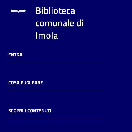
i
Biblioteca
contenuti
comunale di
Imola
Risorse
online
ENTRA
COSA PUOI FARE
Casa
Piani
Archivio
SCOPRI I CONTENUTI
storico
Decentrate