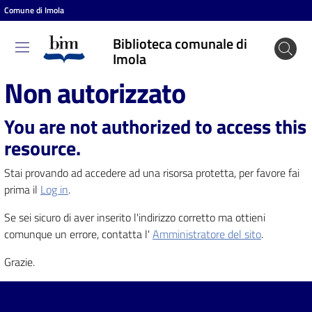
Comune di Imola
Vai al contenuto
Vai alla navigazione
Vai al footer
Biblioteca comunale di
Biblioteca
Imola
comunale
Non autorizzato
di Imola
You are not authorized to access this
resource.
Entra
Stai provando ad accedere ad una risorsa protetta, per favore fai
prima il
Log in
.
Cosa
Se sei sicuro di aver inserito l'indirizzo corretto ma ottieni
puoi
comunque un errore, contatta l'
Amministratore del sito
.
fare
Grazie.
Scopri