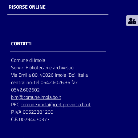
RISORSE ONLINE
Patto
per
la
lettura
CONTATTI
Comune di Imola
Seguici
Servizi Bibliotecari e archivistici
su
Via Emilia 80, 40026 Imola (Bo), Italia
centralino: tel 0542.6026.36 fax
0542.602602
bim@comune.imola.bo.it
PEC
comune.imola@cert.provincia.bo.it
P.IVA 00523381200
C.F. 00794470377