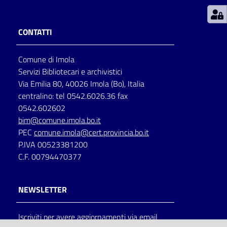
Patto
CONTATTI
per
la
Comune di Imola
lettura
Servizi Bibliotecari e archivistici
Via Emilia 80, 40026 Imola (Bo), Italia
centralino: tel 0542.6026.36 fax
Seguici
0542.602602
su
bim@comune.imola.bo.it
PEC
comune.imola@cert.provincia.bo.it
P.IVA 00523381200
C.F. 00794470377
NEWSLETTER
Iscriviti per avere aggiornamenti via email