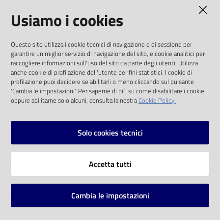
AMMINISTRAZIONE TRASPARENTE
Usiamo i cookies
Catalogo
on line
I dati personali pubblicati sono riutilizzabili
Questo sito utilizza i cookie tecnici di navigazione e di sessione per
solo alle condizioni previste dalla direttiva
Eventi
garantire un miglior servizio di navigazione del sito, e cookie analitici per
comunitaria 2003/98/CE e dal d.lgs. 36/2006
raccogliere informazioni sull'uso del sito da parte degli utenti. Utilizza
anche cookie di profilazione dell'utente per fini statistici. I cookie di
Chiedi al
SOCIAL
profilazione puoi decidere se abilitarli o meno cliccando sul pulsante
bibliotecario
'Cambia le impostazioni'. Per saperne di più su come disabilitare i cookie
oppure abilitarne solo alcuni, consulta la nostra
Cookie Policy.
Facebook
Youtube
Instagram
Avvisi
Solo cookies tecnici
Orari
Vai alla pagina
Accetta tutti
Privacy
Note legali
Cambia le impostazioni
Mappa del sito