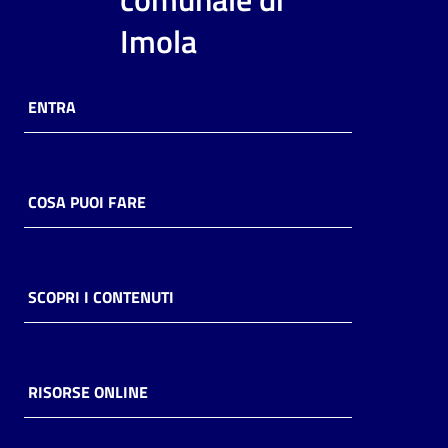
i
Imola
contenuti
ENTRA
Risorse
online
COSA PUOI FARE
Casa
SCOPRI I CONTENUTI
Piani
Archivio
storico
RISORSE ONLINE
Decentrate