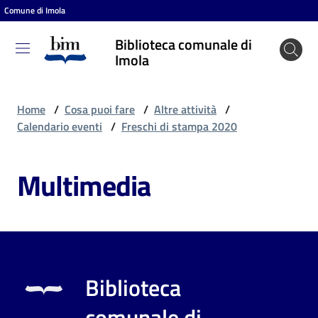
Comune di Imola
Vai al contenuto
Vai alla navigazione
Vai al footer
Biblioteca comunale di
Biblioteca
Imola
comunale
di Imola
Home
/
Cosa puoi fare
/
Altre attività
/
Calendario eventi
/
Freschi di stampa 2020
Entra
Multimedia
Cosa
puoi
fare
Biblioteca
Scopri
comunale di