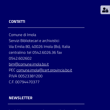
Patto
per
CONTATTI
la
lettura
Comune di Imola
Servizi Bibliotecari e archivistici
Via Emilia 80, 40026 Imola (Bo), Italia
Seguici
centralino: tel 0542.6026.36 fax
su
0542.602602
bim@comune.imola.bo.it
PEC
comune.imola@cert.provincia.bo.it
P.IVA 00523381200
C.F. 00794470377
NEWSLETTER