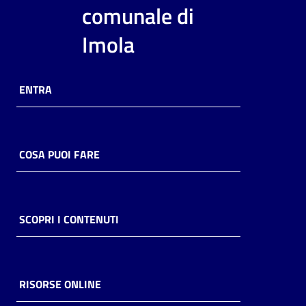
i
comunale di
contenuti
Imola
Risorse
ENTRA
online
COSA PUOI FARE
Casa
Piani
SCOPRI I CONTENUTI
Archivio
storico
RISORSE ONLINE
Decentrate