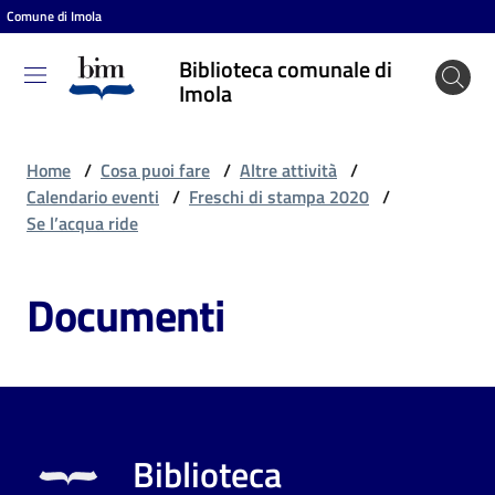
Comune di Imola
Vai al contenuto
Vai alla navigazione
Vai al footer
Biblioteca comunale di
Biblioteca
Imola
comunale
di Imola
Home
/
Cosa puoi fare
/
Altre attività
/
Calendario eventi
/
Freschi di stampa 2020
/
Se l’acqua ride
Entra
Documenti
Cosa
puoi
fare
Biblioteca
Scopri