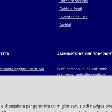
Raccolte storiche
Guida ai fondi
Inventari on-line
Archivi
TTER
AMMINISTRAZIONE TRASPAR
 per avere aggiornamenti via
I dati personali pubblicati sono
riutilizzabili solo alle condizioni
previste dalla direttiva comunitar
2003/98/CE e dal d.lgs. 36/200
 e di sessione per garantire un miglior servizio di navigazione 