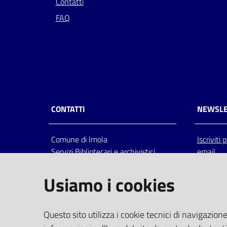
Contatti
FAQ
CONTATTI
NEWSLE
Comune di Imola
Iscriviti
Servizi Bibliotecari e archivistici
email
Via Emilia 80, 40026 Imola (Bo),
Italia
Usiamo i cookies
centralino: tel 0542.6026.36 fax
0542.602602
bim@comune.imola.bo.it
Questo sito utilizza i cookie tecnici di navigazione
PEC