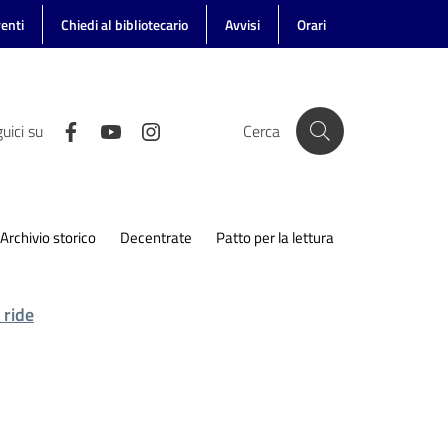
enti
Chiedi al bibliotecario
Avvisi
Orari
uici su
Cerca
Archivio storico
Decentrate
Patto per la lettura
 ride