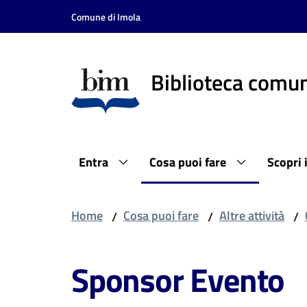
Vai al contenuto
Vai alla navigazione
Vai al footer
Comune di Imola
Biblioteca comun
Entra
Cosa puoi fare
Scopri 
Home
Cosa puoi fare
Altre attività
/
/
/
Sponsor Evento