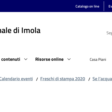
Catalogo on line
Ev
ale di Imola
Seg
i contenuti
Risorse online
Casa Piani
Calendario eventi
Freschi di stampa 2020
Se l’acqua
/
/