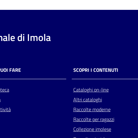
ale di Imola
PUOI FARE
SCOPRI I CONTENUTI
oteca
Cataloghi on-line
a
Altri cataloghi
tività
Raccolte moderne
Raccolte per ragazzi
Collezione imolese