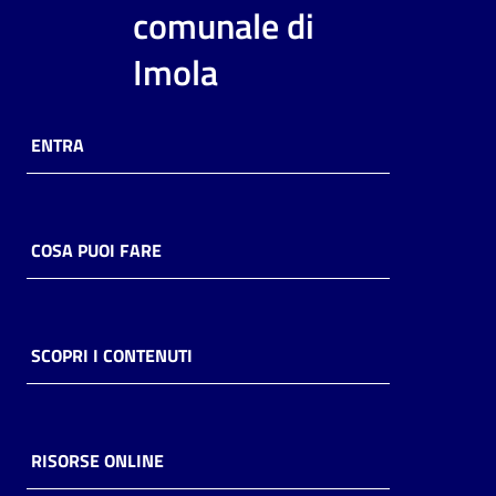
i
comunale di
contenuti
Imola
Risorse
ENTRA
online
COSA PUOI FARE
Casa
Piani
SCOPRI I CONTENUTI
Archivio
storico
RISORSE ONLINE
Decentrate