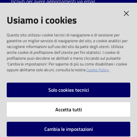
Iscriviti per avere aggiornamenti via email
Catalogo
AMMINISTRAZIONE TRASPARENTE
Usiamo i cookies
on line
I dati personali pubblicati sono riutilizzabili
Eventi
Questo sito utilizza i cookie tecnici di navigazione e di sessione per
solo alle condizioni previste dalla direttiva
garantire un miglior servizio di navigazione del sito, e cookie analitici per
comunitaria 2003/98/CE e dal d.lgs. 36/2006
raccogliere informazioni sull'uso del sito da parte degli utenti. Utilizza
Chiedi al
anche cookie di profilazione dell'utente per fini statistici. I cookie di
bibliotecario
SOCIAL
profilazione puoi decidere se abilitarli o meno cliccando sul pulsante
'Cambia le impostazioni'. Per saperne di più su come disabilitare i cookie
oppure abilitarne solo alcuni, consulta la nostra
Cookie Policy.
Avvisi
Facebook
Youtube
Instagram
Orari
Solo cookies tecnici
Vai alla pagina
Accetta tutti
Privacy
Note legali
Cambia le impostazioni