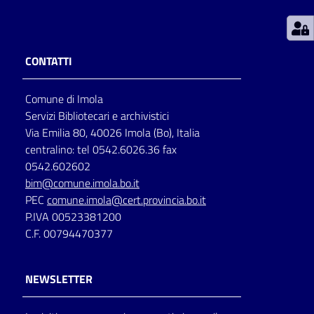
Patto
per
CONTATTI
la
lettura
Comune di Imola
Servizi Bibliotecari e archivistici
Via Emilia 80, 40026 Imola (Bo), Italia
Seguici
centralino: tel 0542.6026.36 fax
su
0542.602602
bim@comune.imola.bo.it
PEC
comune.imola@cert.provincia.bo.it
P.IVA 00523381200
C.F. 00794470377
NEWSLETTER