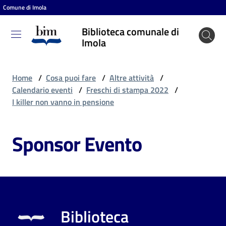
Comune di Imola
Vai al contenuto
Vai alla navigazione
Vai al footer
Biblioteca comunale di
Biblioteca
Imola
comunale
di Imola
Home
/
Cosa puoi fare
/
Altre attività
/
Calendario eventi
/
Freschi di stampa 2022
/
I killer non vanno in pensione
Entra
Sponsor Evento
Cosa
puoi
fare
Biblioteca
Scopri