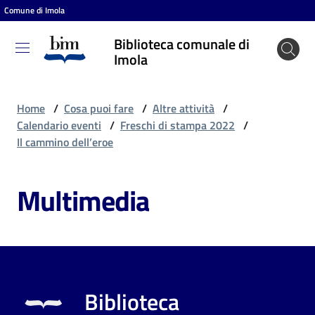
Comune di Imola
Vai al contenuto
Vai alla navigazione
Vai al footer
Biblioteca comunale di
Biblioteca
Imola
comunale
di Imola
Home
/
Cosa puoi fare
/
Altre attività
/
Calendario eventi
/
Freschi di stampa 2022
/
Il cammino dell’eroe
Entra
Multimedia
Cosa
puoi
fare
Biblioteca
Scopri