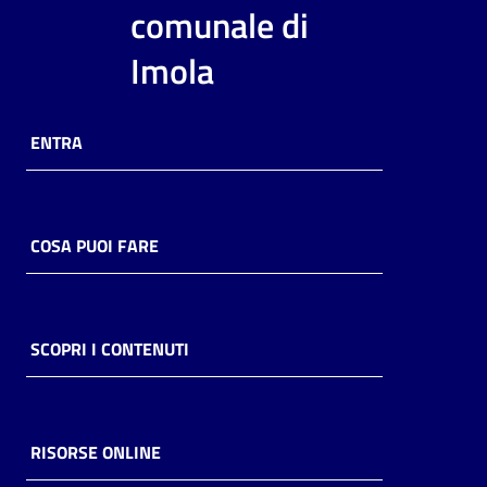
i
comunale di
contenuti
Imola
Risorse
ENTRA
online
COSA PUOI FARE
Casa
Piani
SCOPRI I CONTENUTI
Archivio
storico
RISORSE ONLINE
Decentrate