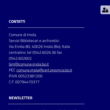
Patto
per
CONTATTI
la
lettura
Comune di Imola
Servizi Bibliotecari e archivistici
Via Emilia 80, 40026 Imola (Bo), Italia
Seguici
centralino: tel 0542.6026.36 fax
su
0542.602602
bim@comune.imola.bo.it
PEC
comune.imola@cert.provincia.bo.it
P.IVA 00523381200
C.F. 00794470377
NEWSLETTER