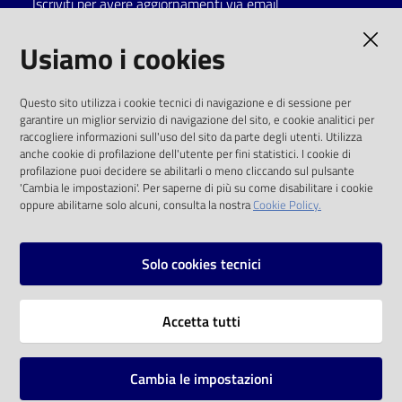
Iscriviti per avere aggiornamenti via email
Catalogo
AMMINISTRAZIONE TRASPARENTE
Usiamo i cookies
on line
I dati personali pubblicati sono riutilizzabili
Eventi
Questo sito utilizza i cookie tecnici di navigazione e di sessione per
solo alle condizioni previste dalla direttiva
garantire un miglior servizio di navigazione del sito, e cookie analitici per
comunitaria 2003/98/CE e dal d.lgs. 36/2006
raccogliere informazioni sull'uso del sito da parte degli utenti. Utilizza
Chiedi al
anche cookie di profilazione dell'utente per fini statistici. I cookie di
bibliotecario
SOCIAL
profilazione puoi decidere se abilitarli o meno cliccando sul pulsante
'Cambia le impostazioni'. Per saperne di più su come disabilitare i cookie
oppure abilitarne solo alcuni, consulta la nostra
Cookie Policy.
Avvisi
Facebook
Youtube
Instagram
Orari
Solo cookies tecnici
Vai alla pagina
Accetta tutti
Privacy
Note legali
Cambia le impostazioni