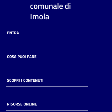
i
comunale di
contenuti
Imola
Risorse
ENTRA
online
COSA PUOI FARE
Casa
Piani
SCOPRI I CONTENUTI
Archivio
storico
RISORSE ONLINE
Decentrate