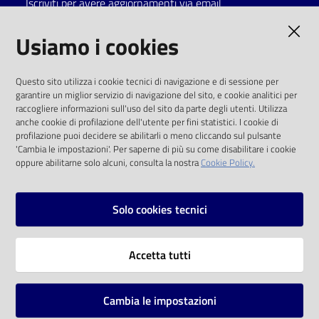
Iscriviti per avere aggiornamenti via email
Catalogo
AMMINISTRAZIONE TRASPARENTE
Usiamo i cookies
on line
I dati personali pubblicati sono riutilizzabili
Eventi
Questo sito utilizza i cookie tecnici di navigazione e di sessione per
solo alle condizioni previste dalla direttiva
garantire un miglior servizio di navigazione del sito, e cookie analitici per
comunitaria 2003/98/CE e dal d.lgs. 36/2006
raccogliere informazioni sull'uso del sito da parte degli utenti. Utilizza
Chiedi al
anche cookie di profilazione dell'utente per fini statistici. I cookie di
bibliotecario
SOCIAL
profilazione puoi decidere se abilitarli o meno cliccando sul pulsante
'Cambia le impostazioni'. Per saperne di più su come disabilitare i cookie
oppure abilitarne solo alcuni, consulta la nostra
Cookie Policy.
Avvisi
Facebook
Youtube
Instagram
Orari
Solo cookies tecnici
Vai alla pagina
Accetta tutti
Privacy
Note legali
Cambia le impostazioni