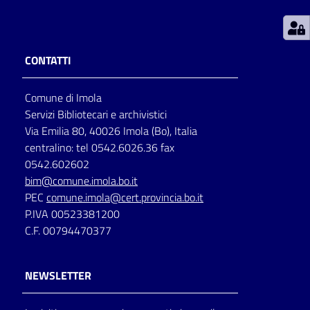
Patto
per
CONTATTI
la
lettura
Comune di Imola
Servizi Bibliotecari e archivistici
Via Emilia 80, 40026 Imola (Bo), Italia
Seguici
centralino: tel 0542.6026.36 fax
su
0542.602602
bim@comune.imola.bo.it
PEC
comune.imola@cert.provincia.bo.it
P.IVA 00523381200
C.F. 00794470377
NEWSLETTER