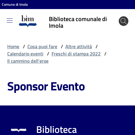
Comune di Imola
Vai al contenuto
Vai alla navigazione
Vai al footer
Biblioteca comunale di
Biblioteca
Imola
comunale
di Imola
Home
/
Cosa puoi fare
/
Altre attività
/
Calendario eventi
/
Freschi di stampa 2022
/
Il cammino dell’eroe
Entra
Sponsor Evento
Cosa
puoi
fare
Biblioteca
Scopri