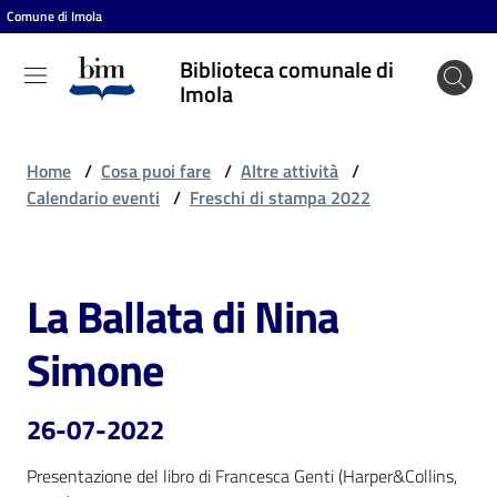
Comune di Imola
Vai al contenuto
Vai alla navigazione
Vai al footer
Biblioteca comunale di
Biblioteca
Imola
comunale
di Imola
Home
/
Cosa puoi fare
/
Altre attività
/
Calendario eventi
/
Freschi di stampa 2022
Entra
La Ballata di Nina
Salta al contenuto
Cosa
Simone
puoi
fare
26-07-2022
Presentazione del libro di Francesca Genti (Harper&Collins, 
Scopri