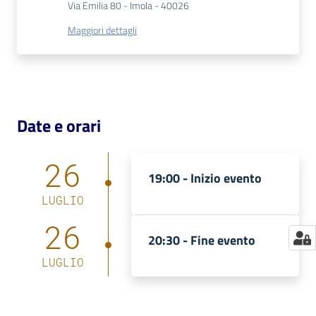
Via Emilia 80 - Imola - 40026
Catalogo
Maggiori dettagli
on line
Eventi
Chiedi al
Date e orari
bibliotecario
26
Avvisi
19:00 -
Inizio evento
Orari
LUGLIO
26
20:30 -
Fine evento
LUGLIO