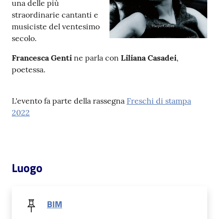
una delle più
straordinarie cantanti e
Patto
musiciste del ventesimo
per
secolo.
la
Francesca Genti
ne parla con
Liliana Casadei
,
lettura
poetessa.
L'evento fa parte della rassegna
Freschi di stampa
Seguici
2022
su
Luogo
BIM