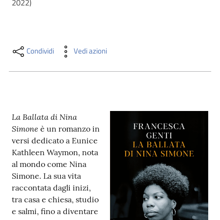
2022)
i
contenuti
Condividi
Vedi azioni
Risorse
online
La Ballata di Nina
Simone
è un romanzo in
versi dedicato a Eunice
Casa
Kathleen Waymon, nota
Piani
al mondo come Nina
Simone. La sua vita
Archivio
raccontata dagli inizi,
storico
tra casa e chiesa, studio
e salmi, fino a diventare
Decentrate