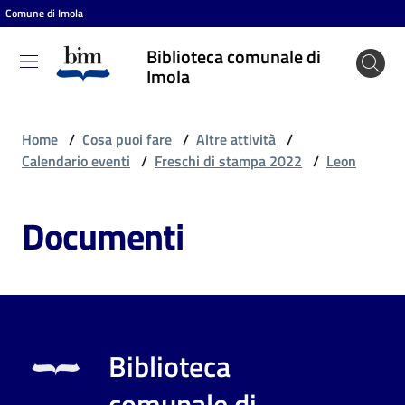
Comune di Imola
Vai al contenuto
Vai alla navigazione
Vai al footer
Biblioteca comunale di
Biblioteca
Imola
comunale
di Imola
Home
/
Cosa puoi fare
/
Altre attività
/
Calendario eventi
/
Freschi di stampa 2022
/
Leon
Entra
Documenti
Cosa
puoi
fare
Biblioteca
Scopri
comunale di