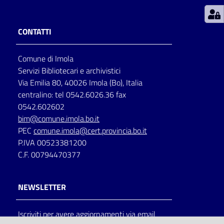
Patto
CONTATTI
per
la
Comune di Imola
lettura
Servizi Bibliotecari e archivistici
Via Emilia 80, 40026 Imola (Bo), Italia
centralino: tel 0542.6026.36 fax
Seguici
0542.602602
su
bim@comune.imola.bo.it
PEC
comune.imola@cert.provincia.bo.it
P.IVA 00523381200
C.F. 00794470377
NEWSLETTER
Iscriviti per avere aggiornamenti via email