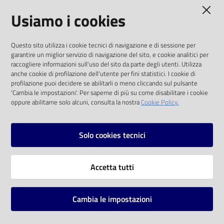
AMMINISTRAZIONE TRASPARENTE
Usiamo i cookies
Catalogo
on line
I dati personali pubblicati sono riutilizzabili
Questo sito utilizza i cookie tecnici di navigazione e di sessione per
solo alle condizioni previste dalla direttiva
Eventi
garantire un miglior servizio di navigazione del sito, e cookie analitici per
comunitaria 2003/98/CE e dal d.lgs. 36/2006
raccogliere informazioni sull'uso del sito da parte degli utenti. Utilizza
anche cookie di profilazione dell'utente per fini statistici. I cookie di
Chiedi al
SOCIAL
profilazione puoi decidere se abilitarli o meno cliccando sul pulsante
bibliotecario
'Cambia le impostazioni'. Per saperne di più su come disabilitare i cookie
oppure abilitarne solo alcuni, consulta la nostra
Cookie Policy.
Facebook
Youtube
Instagram
Avvisi
Solo cookies tecnici
Orari
Vai alla pagina
Accetta tutti
Privacy
Note legali
Cambia le impostazioni
Mappa del sito