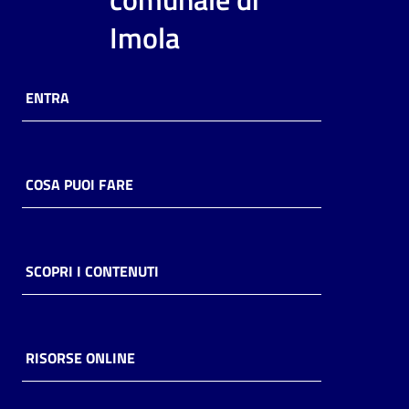
i
Imola
contenuti
ENTRA
Risorse
online
COSA PUOI FARE
Casa
SCOPRI I CONTENUTI
Piani
Archivio
storico
RISORSE ONLINE
Decentrate