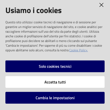
AMMINISTRAZIONE TRASPARENTE
Usiamo i cookies
Catalogo
on line
I dati personali pubblicati sono riutilizzabili
Questo sito utilizza i cookie tecnici di navigazione e di sessione per
solo alle condizioni previste dalla direttiva
Eventi
garantire un miglior servizio di navigazione del sito, e cookie analitici per
comunitaria 2003/98/CE e dal d.lgs. 36/2006
raccogliere informazioni sull'uso del sito da parte degli utenti. Utilizza
anche cookie di profilazione dell'utente per fini statistici. I cookie di
Chiedi al
SOCIAL
profilazione puoi decidere se abilitarli o meno cliccando sul pulsante
bibliotecario
'Cambia le impostazioni'. Per saperne di più su come disabilitare i cookie
oppure abilitarne solo alcuni, consulta la nostra
Cookie Policy.
Facebook
Youtube
Instagram
Avvisi
Solo cookies tecnici
Orari
Vai alla pagina
Accetta tutti
Privacy
Note legali
Cambia le impostazioni
Mappa del sito