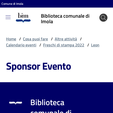
Comune di Imola
Vai al contenuto
Vai alla navigazione
Vai al footer
Biblioteca comunale di
Biblioteca
Imola
comunale
di Imola
Home
/
Cosa puoi fare
/
Altre attività
/
Calendario eventi
/
Freschi di stampa 2022
/
Leon
Entra
Sponsor Evento
Cosa
puoi
fare
Biblioteca
Scopri
comunale di