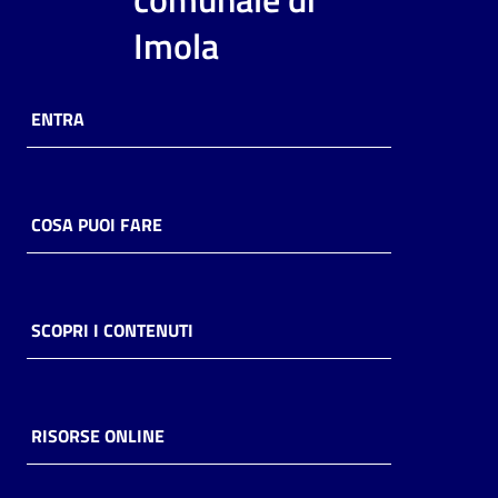
i
Imola
contenuti
ENTRA
Risorse
online
COSA PUOI FARE
Casa
SCOPRI I CONTENUTI
Piani
Archivio
storico
RISORSE ONLINE
Decentrate