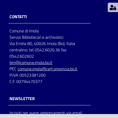
Patto
CONTATTI
per
la
Comune di Imola
lettura
Servizi Bibliotecari e archivistici
Via Emilia 80, 40026 Imola (Bo), Italia
centralino: tel 0542.6026.36 fax
Seguici
0542.602602
su
bim@comune.imola.bo.it
PEC
comune.imola@cert.provincia.bo.it
P.IVA 00523381200
C.F. 00794470377
NEWSLETTER
Iscriviti per avere aggiornamenti via email