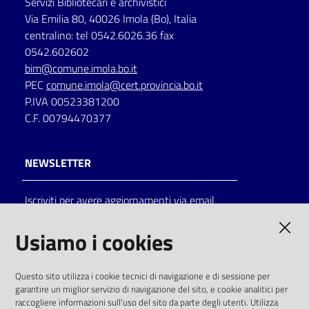
Servizi Bibliotecari e archivistici
Via Emilia 80, 40026 Imola (Bo), Italia
centralino: tel 0542.6026.36 fax
0542.602602
bim@comune.imola.bo.it
PEC
comune.imola@cert.provincia.bo.it
P.IVA 00523381200
C.F. 00794470377
NEWSLETTER
Iscriviti per avere aggiornamenti via email
AMMINISTRAZIONE TRASPARENTE
Usiamo i cookies
I dati personali pubblicati sono riutilizzabili
Questo sito utilizza i cookie tecnici di navigazione e di sessione per
solo alle condizioni previste dalla direttiva
garantire un miglior servizio di navigazione del sito, e cookie analitici per
comunitaria 2003/98/CE e dal d.lgs. 36/2006
raccogliere informazioni sull'uso del sito da parte degli utenti. Utilizza