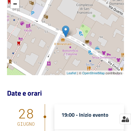
−
Catalogo
on line
Eventi
Chiedi al
bibliotecario
Avvisi
Leaflet
| ©
OpenStreetMap
contributors
Orari
Date e orari
28
19:00 -
Inizio evento
GIUGNO