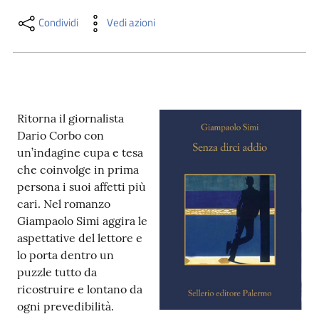
i
contenuti
Condividi
Vedi azioni
Risorse
online
Ritorna il giornalista
Dario Corbo con
un’indagine cupa e tesa
che coinvolge in prima
persona i suoi affetti più
cari. Nel romanzo
Casa
Giampaolo Simi aggira le
Piani
aspettative del lettore e
lo porta dentro un
Archivio
puzzle tutto da
storico
ricostruire e lontano da
ogni prevedibilità.
Decentrate