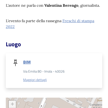
L'autore ne parla con
Valentina Berengo
, giornalista.
Patto
per
L'evento fa parte della rassegna
Freschi di stampa
la
2022
lettura
Luogo
Seguici
su
BIM
Via Emilia 80 - Imola - 40026
Maggiori dettagli
+