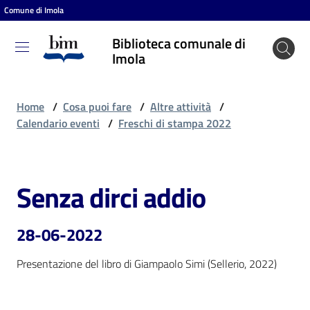
Comune di Imola
Vai al contenuto
Vai alla navigazione
Vai al footer
Biblioteca comunale di
Biblioteca
Imola
comunale
di Imola
Home
/
Cosa puoi fare
/
Altre attività
/
Calendario eventi
/
Freschi di stampa 2022
Entra
Senza dirci addio
Salta al contenuto
Cosa
puoi
28-06-2022
fare
Presentazione del libro di Giampaolo Simi (Sellerio, 2022)
Scopri