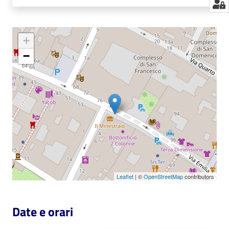
+
−
Leaflet
| ©
OpenStreetMap
contributors
Date e orari