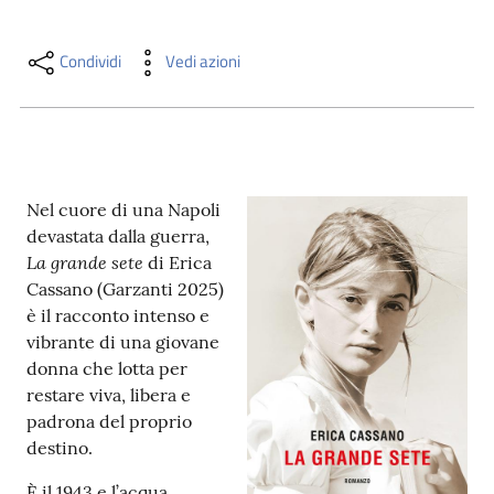
i
contenuti
Condividi
Vedi azioni
Risorse
online
Nel cuore di una Napoli
devastata dalla guerra,
La grande sete
di Erica
Cassano (Garzanti 2025)
è il racconto intenso e
Casa
vibrante di una giovane
Piani
donna che lotta per
restare viva, libera e
Archivio
padrona del proprio
storico
destino.
Decentrate
È il 1943 e l’acqua