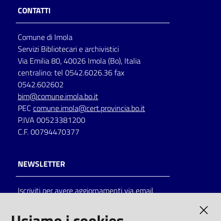
CONTATTI
Comune di Imola
Servizi Bibliotecari e archivistici
Via Emilia 80, 40026 Imola (Bo), Italia
centralino: tel 0542.6026.36 fax
0542.602602
bim@comune.imola.bo.it
PEC
comune.imola@cert.provincia.bo.it
P.IVA 00523381200
C.F. 00794470377
NEWSLETTER
Iscriviti per avere aggiornamenti via email
AMMINISTRAZIONE TRASPARENTE
Usiamo i cookies