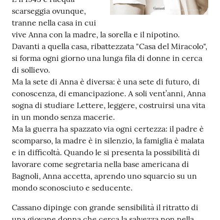
scarseggia ovunque,
tranne nella casa in cui
Patto
vive Anna con la madre, la sorella e il nipotino.
per
Davanti a quella casa, ribattezzata "Casa del Miracolo",
la
si forma ogni giorno una lunga fila di donne in cerca
lettura
di sollievo.
Ma la sete di Anna è diversa: è una sete di futuro, di
conoscenza, di emancipazione. A soli vent’anni, Anna
Seguici
sogna di studiare Lettere, leggere, costruirsi una vita
su
in un mondo senza macerie.
Ma la guerra ha spazzato via ogni certezza: il padre è
scomparso, la madre è in silenzio, la famiglia è malata
e in difficoltà. Quando le si presenta la possibilità di
lavorare come segretaria nella base americana di
Bagnoli, Anna accetta, aprendo uno squarcio su un
mondo sconosciuto e seducente.
Cassano dipinge con grande sensibilità il ritratto di
una giovane donna che cerca la salvezza non nella