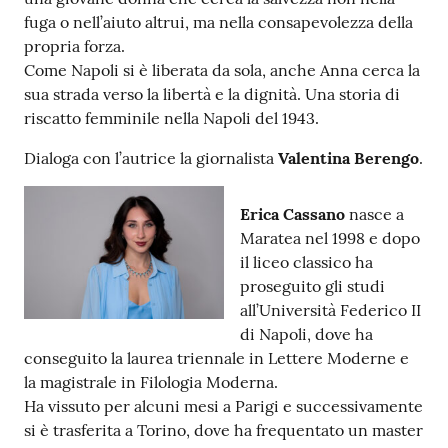
fuga o nell’aiuto altrui, ma nella consapevolezza della
Catalogo
propria forza.
on line
Come Napoli si è liberata da sola, anche Anna cerca la
sua strada verso la libertà e la dignità. Una storia di
Eventi
riscatto femminile nella Napoli del 1943.
Dialoga con l’autrice la giornalista
Valentina Berengo
.
Chiedi al
bibliotecario
Erica Cassano
nasce a
Avvisi
Maratea nel 1998 e dopo
il liceo classico ha
Orari
proseguito gli studi
all’Università Federico II
di Napoli, dove ha
conseguito la laurea triennale in Lettere Moderne e
la magistrale in Filologia Moderna.
Ha vissuto per alcuni mesi a Parigi e successivamente
si è trasferita a Torino, dove ha frequentato un master