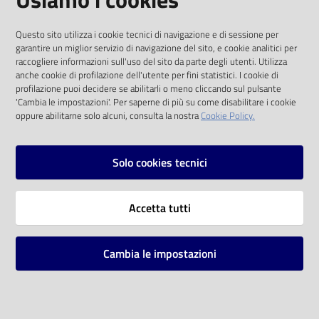
I dati personali pubblicati sono riutilizzabili
Questo sito utilizza i cookie tecnici di navigazione e di sessione per
solo alle condizioni previste dalla direttiva
garantire un miglior servizio di navigazione del sito, e cookie analitici per
comunitaria 2003/98/CE e dal d.lgs. 36/2006
raccogliere informazioni sull'uso del sito da parte degli utenti. Utilizza
anche cookie di profilazione dell'utente per fini statistici. I cookie di
SOCIAL
profilazione puoi decidere se abilitarli o meno cliccando sul pulsante
'Cambia le impostazioni'. Per saperne di più su come disabilitare i cookie
oppure abilitarne solo alcuni, consulta la nostra
Cookie Policy.
Facebook
Youtube
Instagram
Solo cookies tecnici
Vai alla pagina
Accetta tutti
Privacy
Note legali
Cambia le impostazioni
Mappa del sito
Impostazioni cookie