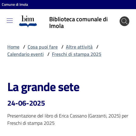
Comune di Imola
Vai al contenuto
Vai alla navigazione
Vai al footer
Biblioteca comunale di
Biblioteca
Imola
comunale
di Imola
Home
/
Cosa puoi fare
/
Altre attività
/
Calendario eventi
/
Freschi di stampa 2025
Entra
La grande sete
Salta al contenuto
Cosa
puoi
24-06-2025
fare
Presentazione del libro di Erica Cassano (Garzanti, 2025) per 
Freschi di stampa 2025
Scopri