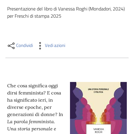
i
Presentazione del libro di Vanessa Roghi (Mondadori, 2024) 
contenuti
per Freschi di stampa 2025
Risorse
online
Condividi
Vedi azioni
Che cosa significa oggi
Casa
dirsi femminista? E cosa
Piani
ha significato ieri, in
diverse epoche, per
Archivio
generazioni di donne? In
storico
La parola femminista.
Una storia personale e
Decentrate