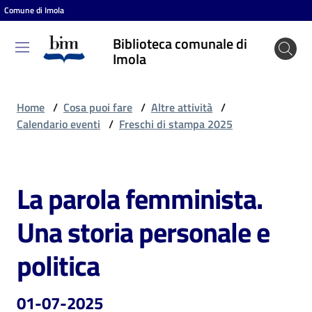
Comune di Imola
Vai al contenuto
Vai alla navigazione
Vai al footer
Biblioteca comunale di
Biblioteca
Imola
comunale
di Imola
Home
/
Cosa puoi fare
/
Altre attività
/
Calendario eventi
/
Freschi di stampa 2025
Entra
La parola femminista.
Salta al contenuto
Cosa
Una storia personale e
puoi
fare
politica
01-07-2025
Scopri