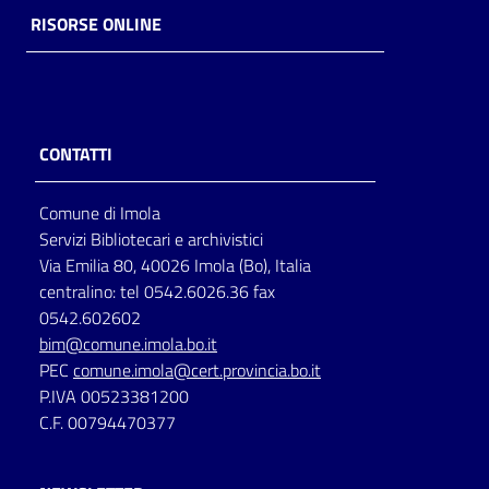
RISORSE ONLINE
CONTATTI
Comune di Imola
Servizi Bibliotecari e archivistici
Via Emilia 80, 40026 Imola (Bo), Italia
centralino: tel 0542.6026.36 fax
0542.602602
bim@comune.imola.bo.it
PEC
comune.imola@cert.provincia.bo.it
P.IVA 00523381200
C.F. 00794470377