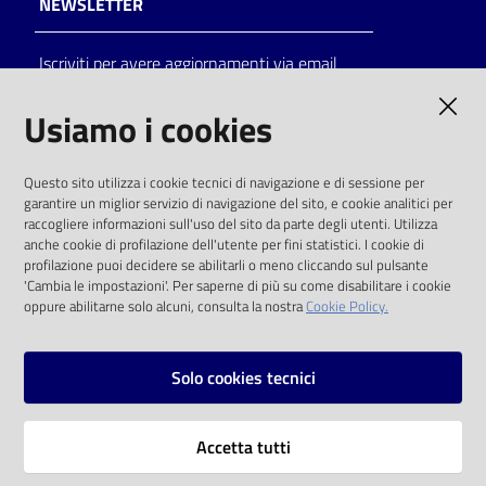
NEWSLETTER
Iscriviti per avere aggiornamenti via email
AMMINISTRAZIONE TRASPARENTE
Usiamo i cookies
I dati personali pubblicati sono riutilizzabili
Questo sito utilizza i cookie tecnici di navigazione e di sessione per
solo alle condizioni previste dalla direttiva
garantire un miglior servizio di navigazione del sito, e cookie analitici per
comunitaria 2003/98/CE e dal d.lgs. 36/2006
raccogliere informazioni sull'uso del sito da parte degli utenti. Utilizza
anche cookie di profilazione dell'utente per fini statistici. I cookie di
SOCIAL
profilazione puoi decidere se abilitarli o meno cliccando sul pulsante
'Cambia le impostazioni'. Per saperne di più su come disabilitare i cookie
oppure abilitarne solo alcuni, consulta la nostra
Cookie Policy.
Facebook
Youtube
Instagram
Solo cookies tecnici
Vai alla pagina
Accetta tutti
Privacy