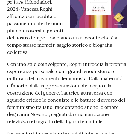
politica
(Mondadori,
2024) Vanessa Roghi
Patto
affronta con lucidità e
per
passione uno dei termini
la
più controversi e potenti
lettura
del nostro tempo, tracciando un racconto che è al
tempo stesso memoir, saggio storico e biografia
collettiva.
Seguici
Con uno stile coinvolgente, Roghi intreccia la propria
su
esperienza personale con i grandi snodi storici e
culturali del movimento femminista. Dalla maternità
all’aborto, dalla rappresentazione del corpo alla
costruzione del genere, l’autrice attraversa con
sguardo critico le conquiste e le battute d’arresto del
femminismo italiano, raccontando anche le ombre
degli anni Novanta, segnati da una narrazione
televisiva retrograda della figura femminile.
Nel saggio si intrecciano le voci di intellettuali e