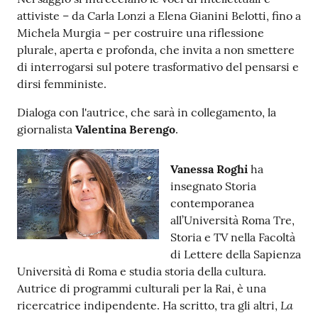
attiviste – da Carla Lonzi a Elena Gianini Belotti, fino a
Catalogo
Michela Murgia – per costruire una riflessione
on line
plurale, aperta e profonda, che invita a non smettere
di interrogarsi sul potere trasformativo del pensarsi e
Eventi
dirsi femministe.
Dialoga con l'autrice, che sarà in collegamento, la
Chiedi al
giornalista
Valentina Berengo
.
bibliotecario
Avvisi
Vanessa Roghi
ha
insegnato Storia
Orari
contemporanea
all’Università Roma Tre,
Storia e TV nella Facoltà
di Lettere della Sapienza
Università di Roma e studia storia della cultura.
Autrice di programmi culturali per la Rai, è una
La
ricercatrice indipendente. Ha scritto, tra gli altri,