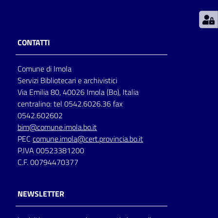
Patto
per
CONTATTI
la
lettura
Comune di Imola
Servizi Bibliotecari e archivistici
Via Emilia 80, 40026 Imola (Bo), Italia
Seguici
centralino: tel 0542.6026.36 fax
su
0542.602602
bim@comune.imola.bo.it
PEC
comune.imola@cert.provincia.bo.it
P.IVA 00523381200
C.F. 00794470377
NEWSLETTER