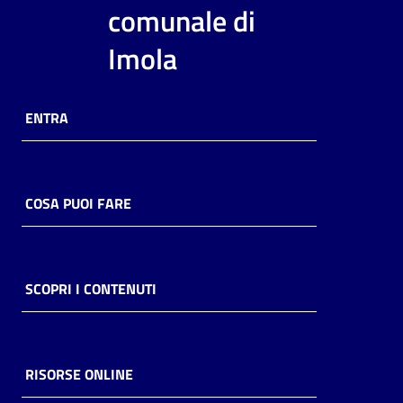
i
comunale di
contenuti
Imola
Risorse
ENTRA
online
COSA PUOI FARE
Casa
Piani
SCOPRI I CONTENUTI
Archivio
storico
RISORSE ONLINE
Decentrate