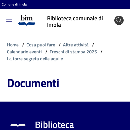
Comune di Imola
Vai al contenuto
Vai alla navigazione
Vai al footer
Biblioteca comunale di
Biblioteca
Imola
comunale
di Imola
Home
/
Cosa puoi fare
/
Altre attività
/
Calendario eventi
/
Freschi di stampa 2025
/
La torre segreta delle aquile
Entra
Documenti
Cosa
puoi
fare
Biblioteca
Scopri