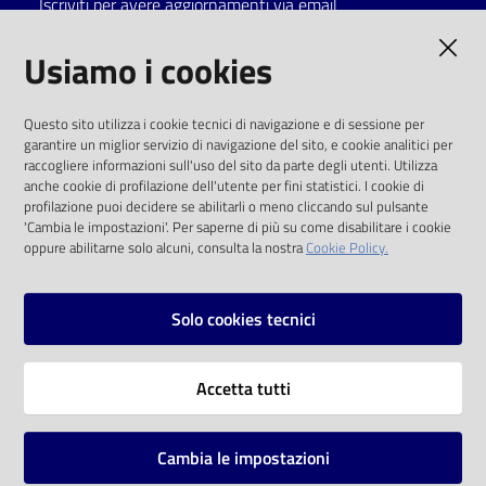
Iscriviti per avere aggiornamenti via email
Catalogo
AMMINISTRAZIONE TRASPARENTE
Usiamo i cookies
on line
I dati personali pubblicati sono riutilizzabili
Eventi
Questo sito utilizza i cookie tecnici di navigazione e di sessione per
solo alle condizioni previste dalla direttiva
garantire un miglior servizio di navigazione del sito, e cookie analitici per
comunitaria 2003/98/CE e dal d.lgs. 36/2006
raccogliere informazioni sull'uso del sito da parte degli utenti. Utilizza
Chiedi al
anche cookie di profilazione dell'utente per fini statistici. I cookie di
bibliotecario
SOCIAL
profilazione puoi decidere se abilitarli o meno cliccando sul pulsante
'Cambia le impostazioni'. Per saperne di più su come disabilitare i cookie
oppure abilitarne solo alcuni, consulta la nostra
Cookie Policy.
Avvisi
Facebook
Youtube
Instagram
Orari
Solo cookies tecnici
Vai alla pagina
Accetta tutti
Privacy
Note legali
Cambia le impostazioni