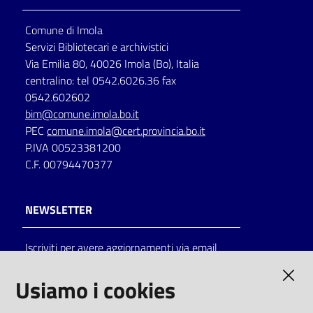
Comune di Imola
Servizi Bibliotecari e archivistici
Via Emilia 80, 40026 Imola (Bo), Italia
centralino: tel 0542.6026.36 fax
0542.602602
bim@comune.imola.bo.it
PEC
comune.imola@cert.provincia.bo.it
P.IVA 00523381200
C.F. 00794470377
NEWSLETTER
Iscriviti per avere aggiornamenti via email
AMMINISTRAZIONE TRASPARENTE
Usiamo i cookies