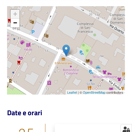
Catalogo
+
on line
−
Eventi
Chiedi al
bibliotecario
Avvisi
Orari
Leaflet
| ©
OpenStreetMap
contributors
Date e orari