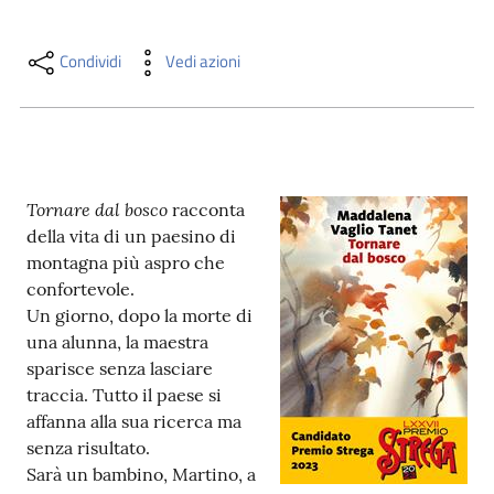
i
contenuti
Condividi
Vedi azioni
Risorse
online
Tornare dal bosco
racconta
della vita di un paesino di
montagna più aspro che
confortevole.
Un giorno, dopo la morte di
Casa
una alunna, la maestra
Piani
sparisce senza lasciare
traccia. Tutto il paese si
Archivio
affanna alla sua ricerca ma
storico
senza risultato.
Sarà un bambino, Martino, a
Decentrate