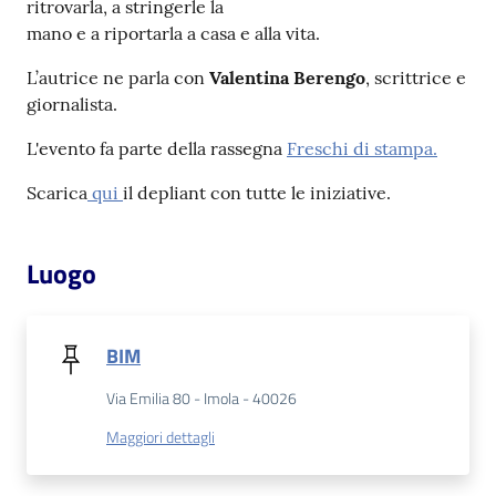
ritrovarla, a stringerle la
mano e a riportarla a casa e alla vita.
Patto
L’autrice ne parla con
Valentina Berengo
, scrittrice e
per
giornalista.
la
lettura
L'evento fa parte della rassegna
Freschi di stampa.
Scarica
qui
il depliant con tutte le iniziative.
Seguici
su
Luogo
BIM
Via Emilia 80 - Imola - 40026
Maggiori dettagli