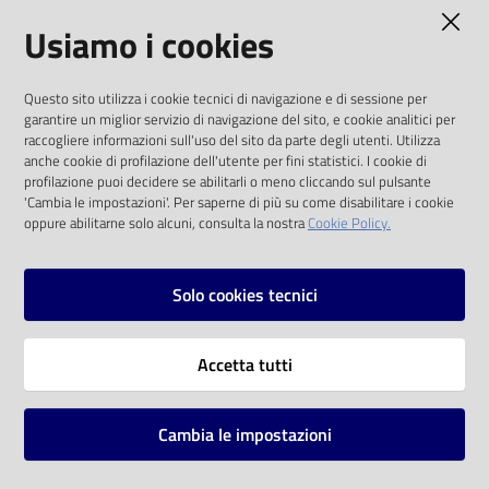
AMMINISTRAZIONE TRASPARENTE
Usiamo i cookies
Catalogo
on line
I dati personali pubblicati sono riutilizzabili
Questo sito utilizza i cookie tecnici di navigazione e di sessione per
solo alle condizioni previste dalla direttiva
Eventi
garantire un miglior servizio di navigazione del sito, e cookie analitici per
comunitaria 2003/98/CE e dal d.lgs. 36/2006
raccogliere informazioni sull'uso del sito da parte degli utenti. Utilizza
anche cookie di profilazione dell'utente per fini statistici. I cookie di
Chiedi al
SOCIAL
profilazione puoi decidere se abilitarli o meno cliccando sul pulsante
bibliotecario
'Cambia le impostazioni'. Per saperne di più su come disabilitare i cookie
oppure abilitarne solo alcuni, consulta la nostra
Cookie Policy.
Facebook
Youtube
Instagram
Avvisi
Solo cookies tecnici
Orari
Vai alla pagina
Accetta tutti
Privacy
Note legali
Cambia le impostazioni
Mappa del sito