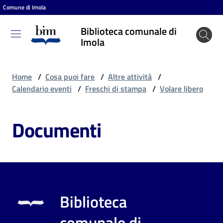
Comune di Imola
Vai al contenuto
Vai alla navigazione
Vai al footer
Biblioteca comunale di
Biblioteca
Imola
comunale
di Imola
Home
/
Cosa puoi fare
/
Altre attività
/
Calendario eventi
/
Freschi di stampa
/
Volare libero
Entra
Documenti
Cosa
puoi
fare
Biblioteca
Scopri
comunale di