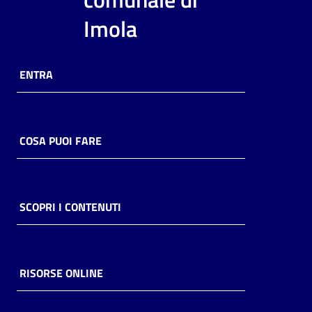
i
Imola
contenuti
ENTRA
Risorse
online
COSA PUOI FARE
Casa
SCOPRI I CONTENUTI
Piani
Archivio
storico
RISORSE ONLINE
Decentrate