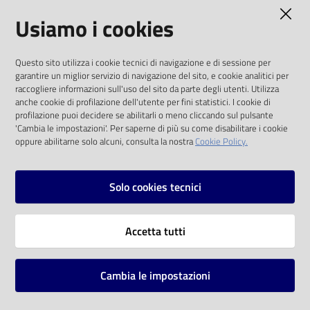
AMMINISTRAZIONE TRASPARENTE
Usiamo i cookies
Catalogo
on line
I dati personali pubblicati sono riutilizzabili
Questo sito utilizza i cookie tecnici di navigazione e di sessione per
solo alle condizioni previste dalla direttiva
Eventi
garantire un miglior servizio di navigazione del sito, e cookie analitici per
comunitaria 2003/98/CE e dal d.lgs. 36/2006
raccogliere informazioni sull'uso del sito da parte degli utenti. Utilizza
anche cookie di profilazione dell'utente per fini statistici. I cookie di
Chiedi al
SOCIAL
profilazione puoi decidere se abilitarli o meno cliccando sul pulsante
bibliotecario
'Cambia le impostazioni'. Per saperne di più su come disabilitare i cookie
oppure abilitarne solo alcuni, consulta la nostra
Cookie Policy.
Facebook
Youtube
Instagram
Avvisi
Solo cookies tecnici
Orari
Vai alla pagina
Accetta tutti
Privacy
Note legali
Cambia le impostazioni
Mappa del sito