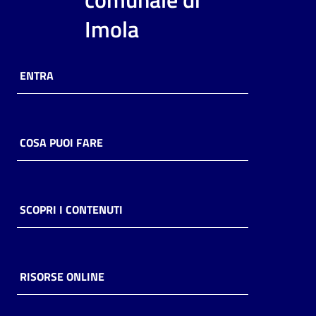
i
Imola
contenuti
ENTRA
Risorse
online
COSA PUOI FARE
Casa
SCOPRI I CONTENUTI
Piani
Archivio
storico
RISORSE ONLINE
Decentrate