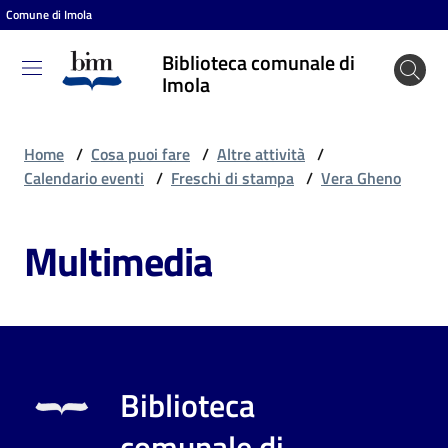
Comune di Imola
Vai al contenuto
Vai alla navigazione
Vai al footer
Biblioteca comunale di
Biblioteca
Imola
comunale
di Imola
Home
/
Cosa puoi fare
/
Altre attività
/
Calendario eventi
/
Freschi di stampa
/
Vera Gheno
Entra
Multimedia
Cosa
puoi
fare
Biblioteca
Scopri
comunale di