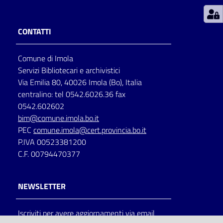
Patto
CONTATTI
per
la
Comune di Imola
lettura
Servizi Bibliotecari e archivistici
Via Emilia 80, 40026 Imola (Bo), Italia
centralino: tel 0542.6026.36 fax
Seguici
0542.602602
su
bim@comune.imola.bo.it
PEC
comune.imola@cert.provincia.bo.it
P.IVA 00523381200
C.F. 00794470377
NEWSLETTER
Iscriviti per avere aggiornamenti via email