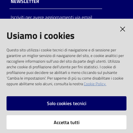
NEWSLETTER
Catalogo
Iscriviti per avere aggiornamenti via email
on line
AMMINISTRAZIONE TRASPARENTE
Usiamo i cookies
Eventi
I dati personali pubblicati sono riutilizzabili
Chiedi al
Questo sito utilizza i cookie tecnici di navigazione e di sessione per
solo alle condizioni previste dalla direttiva
bibliotecario
garantire un miglior servizio di navigazione del sito, e cookie analitici per
comunitaria 2003/98/CE e dal d.lgs. 36/2006
raccogliere informazioni sull'uso del sito da parte degli utenti. Utilizza
anche cookie di profilazione dell'utente per fini statistici. I cookie di
Avvisi
SOCIAL
profilazione puoi decidere se abilitarli o meno cliccando sul pulsante
'Cambia le impostazioni'. Per saperne di più su come disabilitare i cookie
oppure abilitarne solo alcuni, consulta la nostra
Cookie Policy.
Orari
Facebook
Youtube
Instagram
Solo cookies tecnici
Vai alla pagina
Accetta tutti
Privacy