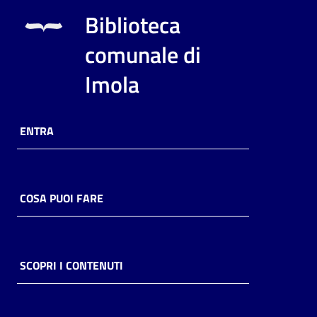
i
Biblioteca
contenuti
comunale di
Imola
Risorse
online
ENTRA
COSA PUOI FARE
Casa
Piani
Archivio
SCOPRI I CONTENUTI
storico
Decentrate