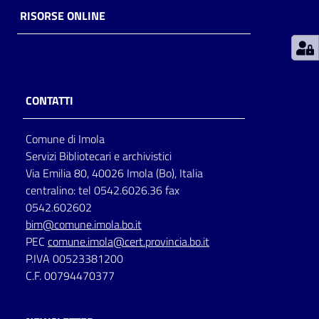
RISORSE ONLINE
Patto
per
la
lettura
CONTATTI
Comune di Imola
Seguici
Servizi Bibliotecari e archivistici
su
Via Emilia 80, 40026 Imola (Bo), Italia
centralino: tel 0542.6026.36 fax
0542.602602
bim@comune.imola.bo.it
PEC
comune.imola@cert.provincia.bo.it
P.IVA 00523381200
C.F. 00794470377