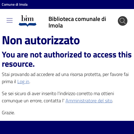
Comune di Imola
Vai al contenuto
Vai alla navigazione
Vai al footer
Biblioteca comunale di
Biblioteca
Imola
comunale
Non autorizzato
di Imola
You are not authorized to access this
resource.
Entra
Stai provando ad accedere ad una risorsa protetta, per favore fai
prima il
Log in
.
Cosa
Se sei sicuro di aver inserito l'indirizzo corretto ma ottieni
puoi
comunque un errore, contatta l'
Amministratore del sito
.
fare
Grazie.
Scopri