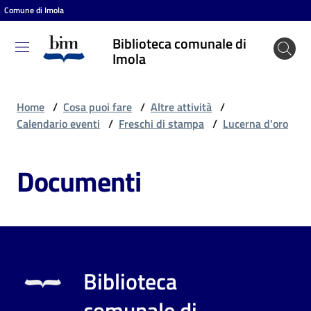
Comune di Imola
Vai al contenuto
Vai alla navigazione
Vai al footer
Biblioteca comunale di
Biblioteca
Imola
comunale
di Imola
Home
/
Cosa puoi fare
/
Altre attività
/
Calendario eventi
/
Freschi di stampa
/
Lucerna d'oro
Entra
Documenti
Cosa
puoi
fare
Biblioteca
Scopri
comunale di