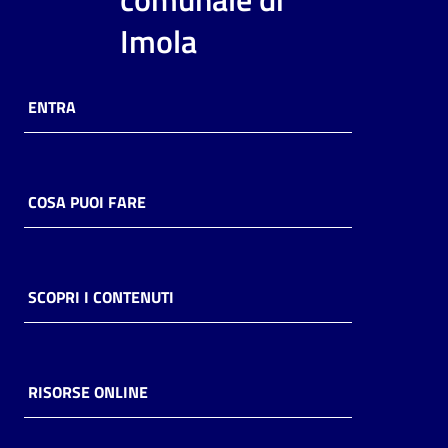
i
Imola
contenuti
ENTRA
Risorse
online
COSA PUOI FARE
Casa
SCOPRI I CONTENUTI
Piani
Archivio
storico
RISORSE ONLINE
Decentrate