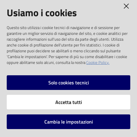
AMMINISTRAZIONE TRASPARENTE
Usiamo i cookies
Catalogo
on line
I dati personali pubblicati sono riutilizzabili
Questo sito utilizza i cookie tecnici di navigazione e di sessione per
solo alle condizioni previste dalla direttiva
Eventi
garantire un miglior servizio di navigazione del sito, e cookie analitici per
comunitaria 2003/98/CE e dal d.lgs. 36/2006
raccogliere informazioni sull'uso del sito da parte degli utenti. Utilizza
anche cookie di profilazione dell'utente per fini statistici. I cookie di
Chiedi al
SOCIAL
profilazione puoi decidere se abilitarli o meno cliccando sul pulsante
bibliotecario
'Cambia le impostazioni'. Per saperne di più su come disabilitare i cookie
oppure abilitarne solo alcuni, consulta la nostra
Cookie Policy.
Facebook
Youtube
Instagram
Avvisi
Solo cookies tecnici
Orari
Vai alla pagina
Accetta tutti
Privacy
Note legali
Cambia le impostazioni
Mappa del sito