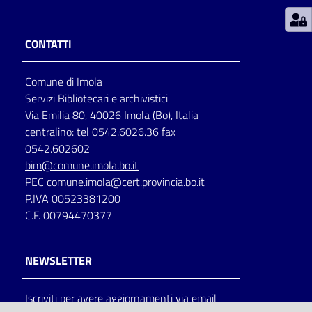
Patto
CONTATTI
per
la
Comune di Imola
lettura
Servizi Bibliotecari e archivistici
Via Emilia 80, 40026 Imola (Bo), Italia
centralino: tel 0542.6026.36 fax
Seguici
0542.602602
su
bim@comune.imola.bo.it
PEC
comune.imola@cert.provincia.bo.it
P.IVA 00523381200
C.F. 00794470377
NEWSLETTER
Iscriviti per avere aggiornamenti via email