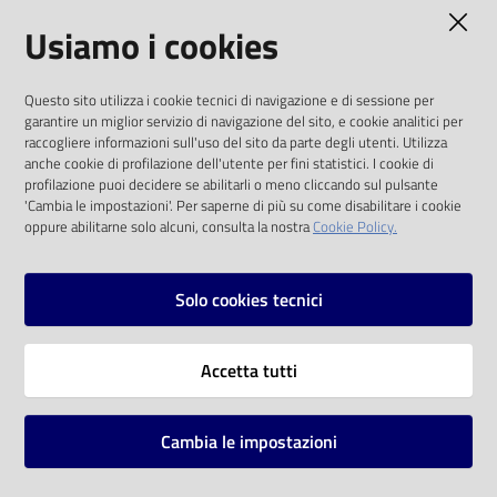
AMMINISTRAZIONE TRASPARENTE
Usiamo i cookies
Catalogo
on line
I dati personali pubblicati sono riutilizzabili
Questo sito utilizza i cookie tecnici di navigazione e di sessione per
solo alle condizioni previste dalla direttiva
Eventi
garantire un miglior servizio di navigazione del sito, e cookie analitici per
comunitaria 2003/98/CE e dal d.lgs. 36/2006
raccogliere informazioni sull'uso del sito da parte degli utenti. Utilizza
anche cookie di profilazione dell'utente per fini statistici. I cookie di
Chiedi al
SOCIAL
profilazione puoi decidere se abilitarli o meno cliccando sul pulsante
bibliotecario
'Cambia le impostazioni'. Per saperne di più su come disabilitare i cookie
oppure abilitarne solo alcuni, consulta la nostra
Cookie Policy.
Facebook
Youtube
Instagram
Avvisi
Solo cookies tecnici
Orari
Vai alla pagina
Accetta tutti
Privacy
Note legali
Cambia le impostazioni
Mappa del sito