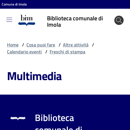
Comune di Imola
Vai al contenuto
Vai alla navigazione
Vai al footer
Biblioteca comunale di
Biblioteca
Imola
comunale
di Imola
Home
/
Cosa puoi fare
/
Altre attività
/
Calendario eventi
/
Freschi di stampa
Entra
Multimedia
Cosa
puoi
fare
Biblioteca
Scopri
comunale di