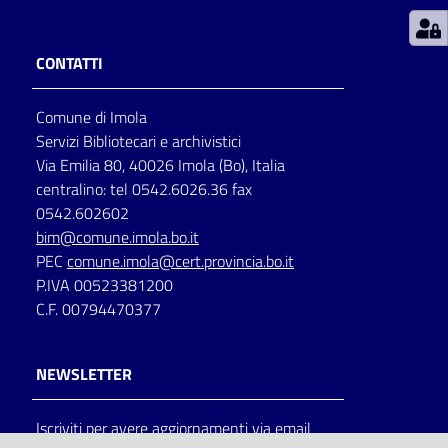
Patto
CONTATTI
per
la
Comune di Imola
lettura
Servizi Bibliotecari e archivistici
Via Emilia 80, 40026 Imola (Bo), Italia
centralino: tel 0542.6026.36 fax
Seguici
0542.602602
su
bim@comune.imola.bo.it
PEC
comune.imola@cert.provincia.bo.it
P.IVA 00523381200
C.F. 00794470377
NEWSLETTER
Iscriviti per avere aggiornamenti via email