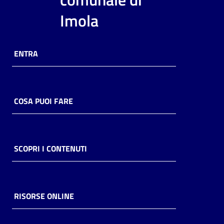
i
Imola
contenuti
ENTRA
Risorse
online
COSA PUOI FARE
Casa
SCOPRI I CONTENUTI
Piani
Archivio
storico
RISORSE ONLINE
Decentrate