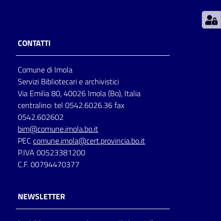
Patto
per
CONTATTI
la
lettura
Comune di Imola
Servizi Bibliotecari e archivistici
Via Emilia 80, 40026 Imola (Bo), Italia
Seguici
centralino: tel 0542.6026.36 fax
su
0542.602602
bim@comune.imola.bo.it
PEC
comune.imola@cert.provincia.bo.it
P.IVA 00523381200
C.F. 00794470377
NEWSLETTER