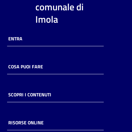
i
comunale di
contenuti
Imola
Risorse
ENTRA
online
COSA PUOI FARE
Casa
Piani
SCOPRI I CONTENUTI
Archivio
storico
RISORSE ONLINE
Decentrate