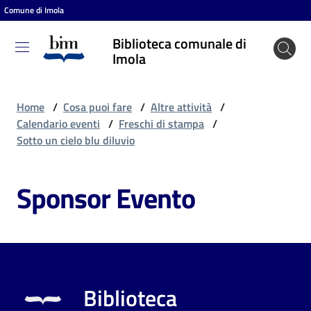
Comune di Imola
Vai al contenuto
Vai alla navigazione
Vai al footer
Biblioteca comunale di
Biblioteca
Imola
comunale
di Imola
Home
/
Cosa puoi fare
/
Altre attività
/
Calendario eventi
/
Freschi di stampa
/
Sotto un cielo blu diluvio
Entra
Sponsor Evento
Cosa
puoi
fare
Biblioteca
Scopri