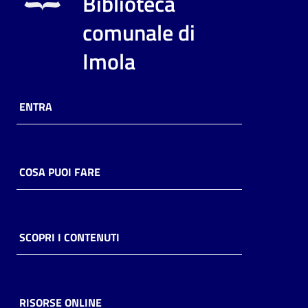
Biblioteca
i
contenuti
comunale di
Imola
Risorse
online
ENTRA
COSA PUOI FARE
Casa
Piani
SCOPRI I CONTENUTI
Archivio
storico
RISORSE ONLINE
Decentrate