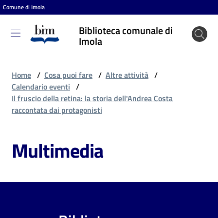
Comune di Imola
Vai al contenuto
Vai alla navigazione
Vai al footer
Biblioteca comunale di
Biblioteca
Imola
comunale
di Imola
Home
/
Cosa puoi fare
/
Altre attività
/
Calendario eventi
/
Il fruscio della retina: la storia dell'Andrea Costa
Entra
raccontata dai protagonisti
Multimedia
Cosa
puoi
fare
Scopri