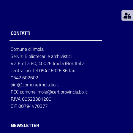
Patto
per
la
CONTATTI
lettura
Comune di Imola
Servizi Bibliotecari e archivistici
Seguici
Via Emilia 80, 40026 Imola (Bo), Italia
su
centralino: tel 0542.6026.36 fax
0542.602602
bim@comune.imola.bo.it
PEC
comune.imola@cert.provincia.bo.it
P.IVA 00523381200
C.F. 00794470377
NEWSLETTER