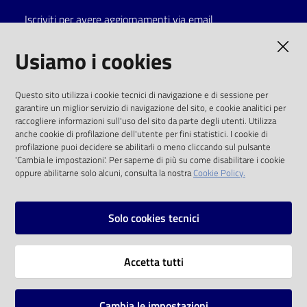
Iscriviti per avere aggiornamenti via email
Catalogo
on line
AMMINISTRAZIONE TRASPARENTE
Usiamo i cookies
Eventi
I dati personali pubblicati sono riutilizzabili
Questo sito utilizza i cookie tecnici di navigazione e di sessione per
solo alle condizioni previste dalla direttiva
garantire un miglior servizio di navigazione del sito, e cookie analitici per
Chiedi al
comunitaria 2003/98/CE e dal d.lgs. 36/2006
raccogliere informazioni sull'uso del sito da parte degli utenti. Utilizza
bibliotecario
anche cookie di profilazione dell'utente per fini statistici. I cookie di
SOCIAL
profilazione puoi decidere se abilitarli o meno cliccando sul pulsante
Avvisi
'Cambia le impostazioni'. Per saperne di più su come disabilitare i cookie
oppure abilitarne solo alcuni, consulta la nostra
Cookie Policy.
Facebook
Youtube
Instagram
Orari
Solo cookies tecnici
Vai alla pagina
Accetta tutti
Privacy
Note legali
Cambia le impostazioni