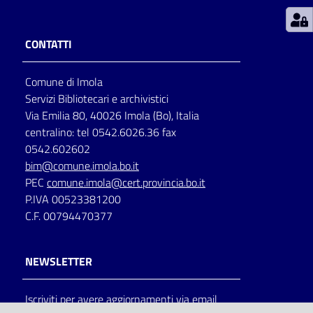
Patto
CONTATTI
per
la
Comune di Imola
lettura
Servizi Bibliotecari e archivistici
Via Emilia 80, 40026 Imola (Bo), Italia
centralino: tel 0542.6026.36 fax
Seguici
0542.602602
su
bim@comune.imola.bo.it
PEC
comune.imola@cert.provincia.bo.it
P.IVA 00523381200
C.F. 00794470377
NEWSLETTER
Iscriviti per avere aggiornamenti via email