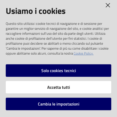
AMMINISTRAZIONE TRASPARENTE
Usiamo i cookies
Catalogo
on line
I dati personali pubblicati sono riutilizzabili
Questo sito utilizza i cookie tecnici di navigazione e di sessione per
solo alle condizioni previste dalla direttiva
Eventi
garantire un miglior servizio di navigazione del sito, e cookie analitici per
comunitaria 2003/98/CE e dal d.lgs. 36/2006
raccogliere informazioni sull'uso del sito da parte degli utenti. Utilizza
anche cookie di profilazione dell'utente per fini statistici. I cookie di
Chiedi al
SOCIAL
profilazione puoi decidere se abilitarli o meno cliccando sul pulsante
bibliotecario
'Cambia le impostazioni'. Per saperne di più su come disabilitare i cookie
oppure abilitarne solo alcuni, consulta la nostra
Cookie Policy.
Facebook
Youtube
Instagram
Avvisi
Solo cookies tecnici
Orari
Vai alla pagina
Accetta tutti
Privacy
Note legali
Cambia le impostazioni
Mappa del sito