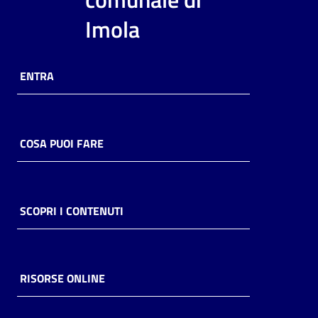
i
Imola
contenuti
ENTRA
Risorse
online
COSA PUOI FARE
Casa
SCOPRI I CONTENUTI
Piani
Archivio
storico
RISORSE ONLINE
Decentrate