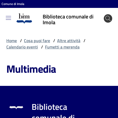
Comune di Imola
Vai al contenuto
Vai alla navigazione
Vai al footer
Biblioteca comunale di
Biblioteca
Imola
comunale
di Imola
Home
/
Cosa puoi fare
/
Altre attività
/
Calendario eventi
/
Fumetti a merenda
Entra
Multimedia
Cosa
puoi
fare
Biblioteca
Scopri
comunale di