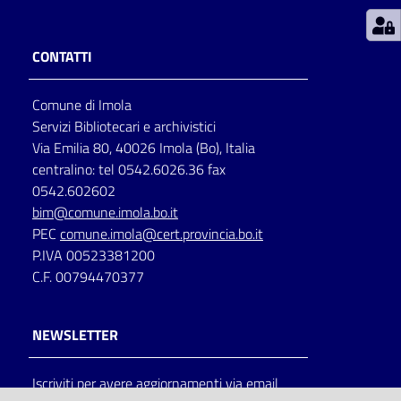
Patto
CONTATTI
per
la
Comune di Imola
lettura
Servizi Bibliotecari e archivistici
Via Emilia 80, 40026 Imola (Bo), Italia
centralino: tel 0542.6026.36 fax
Seguici
0542.602602
su
bim@comune.imola.bo.it
PEC
comune.imola@cert.provincia.bo.it
P.IVA 00523381200
C.F. 00794470377
NEWSLETTER
Iscriviti per avere aggiornamenti via email