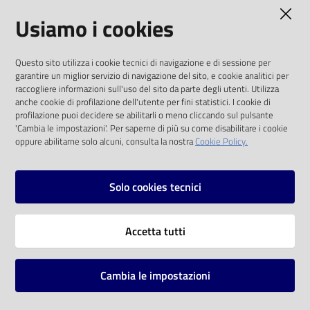
AMMINISTRAZIONE TRASPARENTE
Usiamo i cookies
Catalogo
on line
I dati personali pubblicati sono riutilizzabili
Questo sito utilizza i cookie tecnici di navigazione e di sessione per
solo alle condizioni previste dalla direttiva
Eventi
garantire un miglior servizio di navigazione del sito, e cookie analitici per
comunitaria 2003/98/CE e dal d.lgs. 36/2006
raccogliere informazioni sull'uso del sito da parte degli utenti. Utilizza
anche cookie di profilazione dell'utente per fini statistici. I cookie di
Chiedi al
SOCIAL
profilazione puoi decidere se abilitarli o meno cliccando sul pulsante
bibliotecario
'Cambia le impostazioni'. Per saperne di più su come disabilitare i cookie
oppure abilitarne solo alcuni, consulta la nostra
Cookie Policy.
Facebook
Youtube
Instagram
Avvisi
Solo cookies tecnici
Orari
Vai alla pagina
Accetta tutti
Privacy
Note legali
Cambia le impostazioni
Mappa del sito