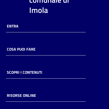
i
Imola
contenuti
ENTRA
Risorse
online
COSA PUOI FARE
Casa
SCOPRI I CONTENUTI
Piani
Archivio
storico
RISORSE ONLINE
Decentrate