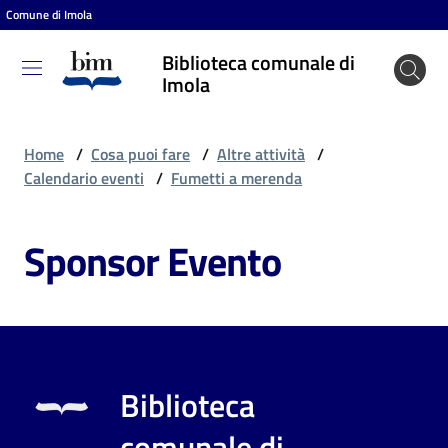
Comune di Imola
Vai al contenuto
Vai alla navigazione
Vai al footer
Biblioteca comunale di
Biblioteca
Imola
comunale
di Imola
Home
/
Cosa puoi fare
/
Altre attività
/
Calendario eventi
/
Fumetti a merenda
Entra
Sponsor Evento
Cosa
puoi
fare
Biblioteca
Scopri
comunale di