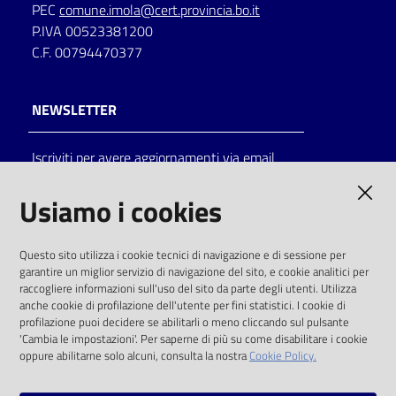
PEC
comune.imola@cert.provincia.bo.it
P.IVA 00523381200
C.F. 00794470377
NEWSLETTER
Iscriviti per avere aggiornamenti via email
AMMINISTRAZIONE TRASPARENTE
Usiamo i cookies
I dati personali pubblicati sono riutilizzabili
Questo sito utilizza i cookie tecnici di navigazione e di sessione per
solo alle condizioni previste dalla direttiva
garantire un miglior servizio di navigazione del sito, e cookie analitici per
comunitaria 2003/98/CE e dal d.lgs. 36/2006
raccogliere informazioni sull'uso del sito da parte degli utenti. Utilizza
anche cookie di profilazione dell'utente per fini statistici. I cookie di
SOCIAL
profilazione puoi decidere se abilitarli o meno cliccando sul pulsante
'Cambia le impostazioni'. Per saperne di più su come disabilitare i cookie
oppure abilitarne solo alcuni, consulta la nostra
Cookie Policy.
Facebook
Youtube
Instagram