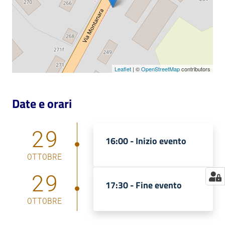
Catalogo
on line
Eventi
Leaflet
| ©
OpenStreetMap
contributors
Chiedi al
bibliotecario
Date e orari
Avvisi
29
16:00 -
Inizio evento
Orari
OTTOBRE
29
17:30 -
Fine evento
OTTOBRE