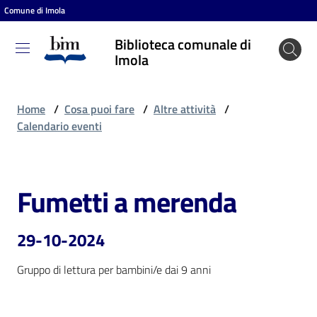
Comune di Imola
Vai al contenuto
Vai alla navigazione
Vai al footer
Biblioteca comunale di
Biblioteca
Imola
comunale
di Imola
Home
/
Cosa puoi fare
/
Altre attività
/
Calendario eventi
Entra
Fumetti a merenda
Salta al contenuto
Cosa
puoi
29-10-2024
fare
Gruppo di lettura per bambini/e dai 9 anni
Scopri