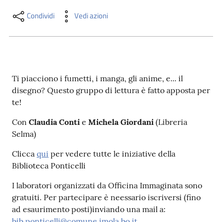
i
contenuti
Condividi
Vedi azioni
Risorse
online
Ti piacciono i fumetti, i manga, gli anime, e... il
disegno? Questo gruppo di lettura è fatto apposta per
te!
Con
Claudia Conti
e
Michela Giordani
(Libreria
Selma)
Casa
Clicca
qui
per vedere tutte le iniziative della
Piani
Biblioteca Ponticelli
Archivio
I laboratori organizzati da Officina Immaginata sono
storico
gratuiti. Per partecipare è neessario iscriversi (fino
ad esaurimento posti)inviando una mail a:
Decentrate
bib.ponticelli@comune.imola.bo.it