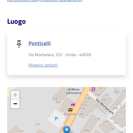
Patto
Luogo
per
la
lettura
Ponticelli
Via Montanara, 252 - Imola - 40026
Seguici
Maggiori dettagli
su
+
−