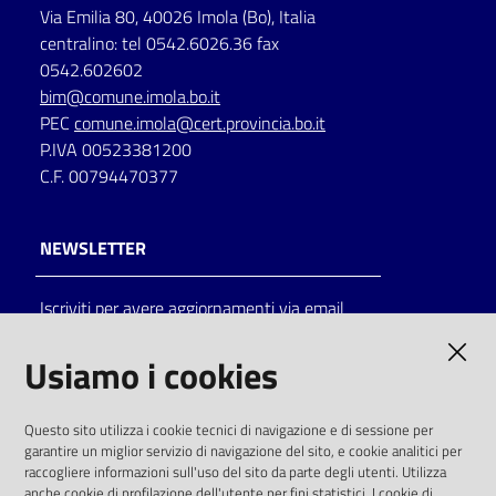
Via Emilia 80, 40026 Imola (Bo), Italia
centralino: tel 0542.6026.36 fax
0542.602602
bim@comune.imola.bo.it
PEC
comune.imola@cert.provincia.bo.it
P.IVA 00523381200
C.F. 00794470377
NEWSLETTER
Iscriviti per avere aggiornamenti via email
AMMINISTRAZIONE TRASPARENTE
Usiamo i cookies
I dati personali pubblicati sono riutilizzabili
Questo sito utilizza i cookie tecnici di navigazione e di sessione per
solo alle condizioni previste dalla direttiva
garantire un miglior servizio di navigazione del sito, e cookie analitici per
comunitaria 2003/98/CE e dal d.lgs. 36/2006
raccogliere informazioni sull'uso del sito da parte degli utenti. Utilizza
anche cookie di profilazione dell'utente per fini statistici. I cookie di