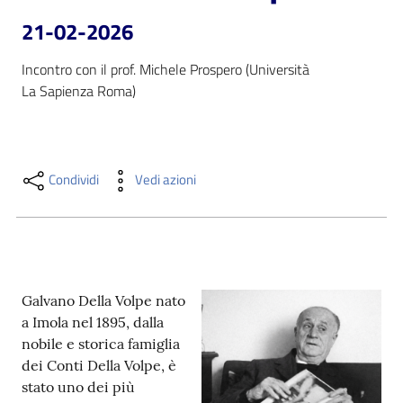
i
21-02-2026
contenuti
Incontro con il prof. Michele Prospero (Università

La Sapienza Roma)
Risorse
online
Condividi
Vedi azioni
Casa
Piani
Galvano Della Volpe nato
a Imola nel 1895, dalla
Archivio
nobile e storica famiglia
storico
dei Conti Della Volpe, è
stato uno dei più
Decentrate