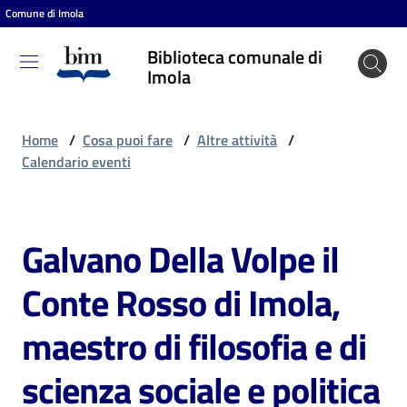
Comune di Imola
Vai al contenuto
Vai alla navigazione
Vai al footer
Biblioteca comunale di
Biblioteca
Imola
comunale
di Imola
Home
/
Cosa puoi fare
/
Altre attività
/
Calendario eventi
Entra
Galvano Della Volpe il
Salta al contenuto
Cosa
Conte Rosso di Imola,
puoi
fare
maestro di filosofia e di
scienza sociale e politica
Scopri