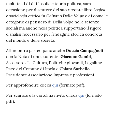
molti testi di di filosofia e teoria politica, sarà
Catalogo
Logica
occasione per discutere del suo recente libro
on line
e sociologia critica in Galvano Della Volpe
e di come le
categorie di pensiero di Della Volpe nelle scienze
Eventi
sociali ma anche nella politica supportano il rigore
d’analisi necessario per l’indagine storica concreta
del mondo e delle società.
Chiedi al
bibliotecario
All’incontro partecipano anche
Duccio Campagnoli
con la Nota di uno studente,
Giacomo Gambi
,
Avvisi
Assessore alla Cultura, Politiche giovanili, Legalitàe
Pace del Comune di Imola e
Chiara Sorbello
,
Orari
Presidente Associazione Impresa e professioni.
Per approfondire clicca
qui
(formato pdf).
Per scaricare la cartolina invito clicca
qui
(formato
pdf).