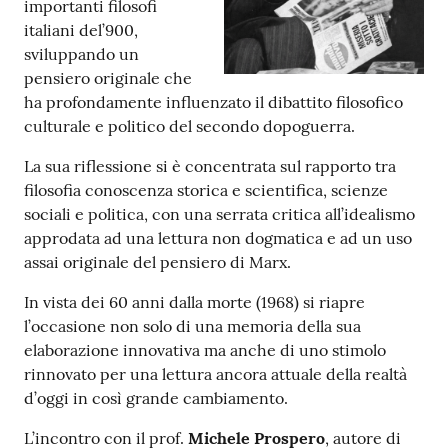
importanti filosofi
italiani del’900,
Patto
sviluppando un
per
pensiero originale che
la
ha profondamente influenzato il dibattito filosofico
lettura
culturale e politico del secondo dopoguerra.
La sua riflessione si è concentrata sul rapporto tra
filosofia conoscenza storica e scientifica, scienze
Seguici
sociali e politica, con una serrata critica all’idealismo
su
approdata ad una lettura non dogmatica e ad un uso
assai originale del pensiero di Marx.
In vista dei 60 anni dalla morte (1968) si riapre
l’occasione non solo di una memoria della sua
elaborazione innovativa ma anche di uno stimolo
rinnovato per una lettura ancora attuale della realtà
d’oggi in così grande cambiamento.
L’incontro con il prof.
Michele Prospero
, autore di