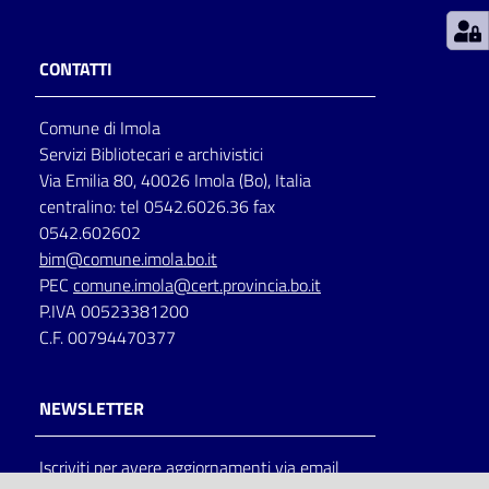
Patto
CONTATTI
per
la
Comune di Imola
lettura
Servizi Bibliotecari e archivistici
Via Emilia 80, 40026 Imola (Bo), Italia
centralino: tel 0542.6026.36 fax
Seguici
0542.602602
su
bim@comune.imola.bo.it
PEC
comune.imola@cert.provincia.bo.it
P.IVA 00523381200
C.F. 00794470377
NEWSLETTER
Iscriviti per avere aggiornamenti via email