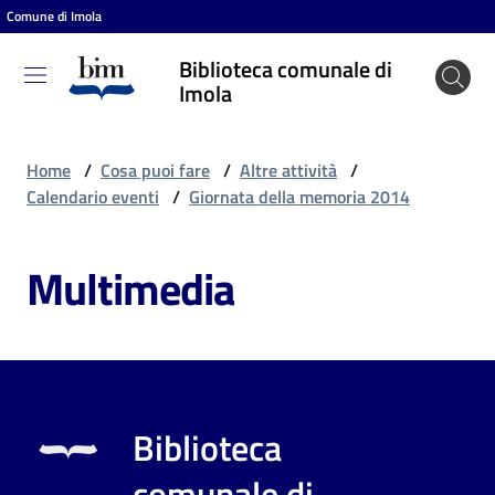
Comune di Imola
Vai al contenuto
Vai alla navigazione
Vai al footer
Biblioteca comunale di
Biblioteca
Imola
comunale
di Imola
Home
/
Cosa puoi fare
/
Altre attività
/
Calendario eventi
/
Giornata della memoria 2014
Entra
Multimedia
Cosa
puoi
fare
Biblioteca
Scopri
comunale di