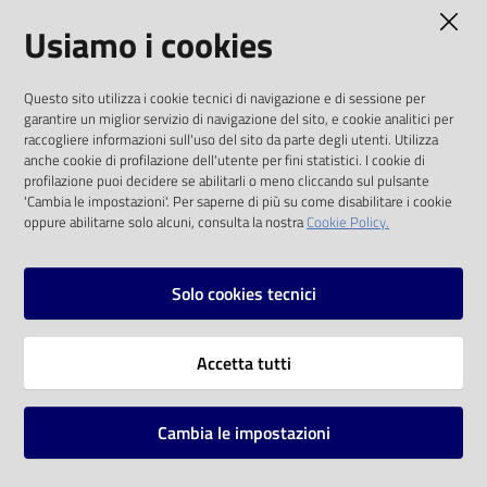
AMMINISTRAZIONE TRASPARENTE
Usiamo i cookies
Catalogo
on line
I dati personali pubblicati sono riutilizzabili
Questo sito utilizza i cookie tecnici di navigazione e di sessione per
solo alle condizioni previste dalla direttiva
Eventi
garantire un miglior servizio di navigazione del sito, e cookie analitici per
comunitaria 2003/98/CE e dal d.lgs. 36/2006
raccogliere informazioni sull'uso del sito da parte degli utenti. Utilizza
anche cookie di profilazione dell'utente per fini statistici. I cookie di
Chiedi al
SOCIAL
profilazione puoi decidere se abilitarli o meno cliccando sul pulsante
bibliotecario
'Cambia le impostazioni'. Per saperne di più su come disabilitare i cookie
oppure abilitarne solo alcuni, consulta la nostra
Cookie Policy.
Facebook
Youtube
Instagram
Avvisi
Solo cookies tecnici
Orari
Vai alla pagina
Accetta tutti
Privacy
Note legali
Cambia le impostazioni
Mappa del sito