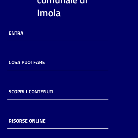
i
Imola
contenuti
ENTRA
Risorse
online
COSA PUOI FARE
Casa
SCOPRI I CONTENUTI
Piani
Archivio
storico
RISORSE ONLINE
Decentrate