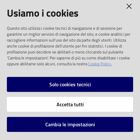
AMMINISTRAZIONE TRASPARENTE
Usiamo i cookies
Catalogo
on line
I dati personali pubblicati sono riutilizzabili
Questo sito utilizza i cookie tecnici di navigazione e di sessione per
solo alle condizioni previste dalla direttiva
Eventi
garantire un miglior servizio di navigazione del sito, e cookie analitici per
comunitaria 2003/98/CE e dal d.lgs. 36/2006
raccogliere informazioni sull'uso del sito da parte degli utenti. Utilizza
anche cookie di profilazione dell'utente per fini statistici. I cookie di
Chiedi al
SOCIAL
profilazione puoi decidere se abilitarli o meno cliccando sul pulsante
bibliotecario
'Cambia le impostazioni'. Per saperne di più su come disabilitare i cookie
oppure abilitarne solo alcuni, consulta la nostra
Cookie Policy.
Facebook
Youtube
Instagram
Avvisi
Solo cookies tecnici
Orari
Vai alla pagina
Accetta tutti
Privacy
Note legali
Cambia le impostazioni
Mappa del sito