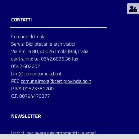
Patto
CONTATTI
per
la
Comune di Imola
lettura
Servizi Bibliotecari e archivistici
Via Emilia 80, 40026 Imola (Bo), Italia
centralino: tel 0542.6026.36 fax
Seguici
0542.602602
su
bim@comune.imola.bo.it
PEC
comune.imola@cert.provincia.bo.it
P.IVA 00523381200
C.F. 00794470377
NEWSLETTER
Iscriviti per avere aggiornamenti via email