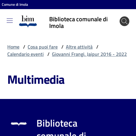
Comune di Imola
Vai al contenuto
Vai alla navigazione
Vai al footer
Biblioteca comunale di
Biblioteca
Imola
comunale
di Imola
Home
/
Cosa puoi fare
/
Altre attività
/
Calendario eventi
/
Giovanni Frangi. Jaipur 2016 - 2022
Entra
Multimedia
Cosa
puoi
fare
Biblioteca
Scopri
comunale di