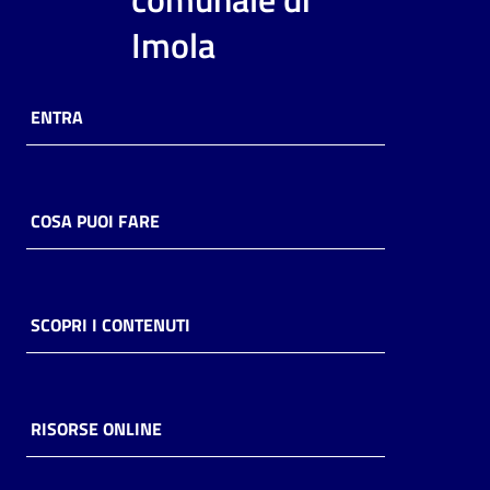
i
Imola
contenuti
ENTRA
Risorse
online
COSA PUOI FARE
Casa
SCOPRI I CONTENUTI
Piani
Archivio
storico
RISORSE ONLINE
Decentrate