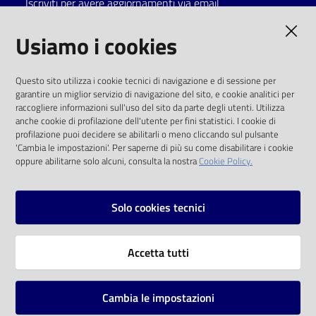
Iscriviti per avere aggiornamenti via email
Catalogo
AMMINISTRAZIONE TRASPARENTE
Usiamo i cookies
on line
I dati personali pubblicati sono riutilizzabili
Eventi
Questo sito utilizza i cookie tecnici di navigazione e di sessione per
solo alle condizioni previste dalla direttiva
garantire un miglior servizio di navigazione del sito, e cookie analitici per
comunitaria 2003/98/CE e dal d.lgs. 36/2006
raccogliere informazioni sull'uso del sito da parte degli utenti. Utilizza
Chiedi al
anche cookie di profilazione dell'utente per fini statistici. I cookie di
bibliotecario
SOCIAL
profilazione puoi decidere se abilitarli o meno cliccando sul pulsante
'Cambia le impostazioni'. Per saperne di più su come disabilitare i cookie
oppure abilitarne solo alcuni, consulta la nostra
Cookie Policy.
Avvisi
Facebook
Youtube
Instagram
Orari
Solo cookies tecnici
Vai alla pagina
Accetta tutti
Privacy
Note legali
Cambia le impostazioni