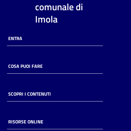
i
comunale di
contenuti
Imola
Risorse
ENTRA
online
COSA PUOI FARE
Casa
Piani
SCOPRI I CONTENUTI
Archivio
storico
RISORSE ONLINE
Decentrate