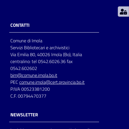
Patto
per
CONTATTI
la
lettura
Comune di Imola
Servizi Bibliotecari e archivistici
Via Emilia 80, 40026 Imola (Bo), Italia
Seguici
centralino: tel 0542.6026.36 fax
su
0542.602602
bim@comune.imola.bo.it
PEC
comune.imola@cert.provincia.bo.it
P.IVA 00523381200
C.F. 00794470377
NEWSLETTER