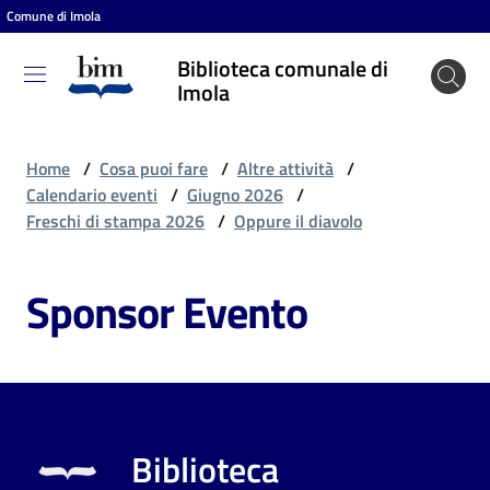
Comune di Imola
Vai al contenuto
Vai alla navigazione
Vai al footer
Biblioteca comunale di
Biblioteca
Imola
comunale
di Imola
Home
/
Cosa puoi fare
/
Altre attività
/
Calendario eventi
/
Giugno 2026
/
Freschi di stampa 2026
/
Oppure il diavolo
Entra
Sponsor Evento
Cosa
puoi
fare
Biblioteca
Scopri