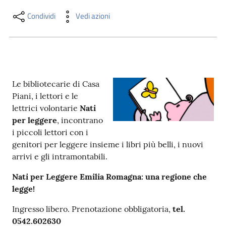
i
contenuti
Condividi
Vedi azioni
Risorse
online
Le bibliotecarie di Casa
Piani, i lettori e le
lettrici volontarie
Nati
per leggere
, incontrano
i piccoli lettori con i
genitori per leggere insieme i libri più belli, i nuovi
Casa
arrivi e gli intramontabili.
Piani
Nati per Leggere Emilia Romagna: una regione che
Archivio
legge!
storico
Ingresso libero. Prenotazione obbligatoria,
tel.
0542.602630
Decentrate