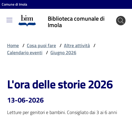
Comune di Imola
Vai al contenuto
Vai alla navigazione
Vai al footer
Biblioteca comunale di
Biblioteca
Imola
comunale
di Imola
Home
/
Cosa puoi fare
/
Altre attività
/
Calendario eventi
/
Giugno 2026
Entra
L'ora delle storie 2026
Salta al contenuto
Cosa
puoi
13-06-2026
fare
Letture per genitori e bambini. Consigliato dai 3 ai 6 anni
Scopri