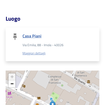
Patto
Luogo
per
la
lettura
Casa Piani
Via Emilia, 88 - Imola - 40026
Seguici
Maggiori dettagli
su
+
−