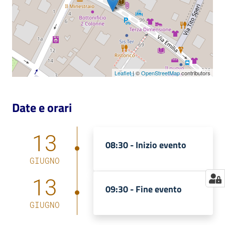
Catalogo
on line
Eventi
Leaflet
| ©
OpenStreetMap
contributors
Chiedi al
bibliotecario
Date e orari
Avvisi
13
Orari
08:30 -
Inizio evento
GIUGNO
13
09:30 -
Fine evento
GIUGNO