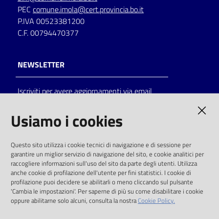
PEC
comune.imola@cert.provincia.bo.it
P.IVA 00523381200
C.F. 00794470377
NEWSLETTER
Iscriviti per avere aggiornamenti via email
AMMINISTRAZIONE TRASPARENTE
Usiamo i cookies
I dati personali pubblicati sono riutilizzabili
Questo sito utilizza i cookie tecnici di navigazione e di sessione per
solo alle condizioni previste dalla direttiva
garantire un miglior servizio di navigazione del sito, e cookie analitici per
comunitaria 2003/98/CE e dal d.lgs. 36/2006
raccogliere informazioni sull'uso del sito da parte degli utenti. Utilizza
anche cookie di profilazione dell'utente per fini statistici. I cookie di
SOCIAL
profilazione puoi decidere se abilitarli o meno cliccando sul pulsante
'Cambia le impostazioni'. Per saperne di più su come disabilitare i cookie
oppure abilitarne solo alcuni, consulta la nostra
Cookie Policy.
Facebook
Youtube
Instagram